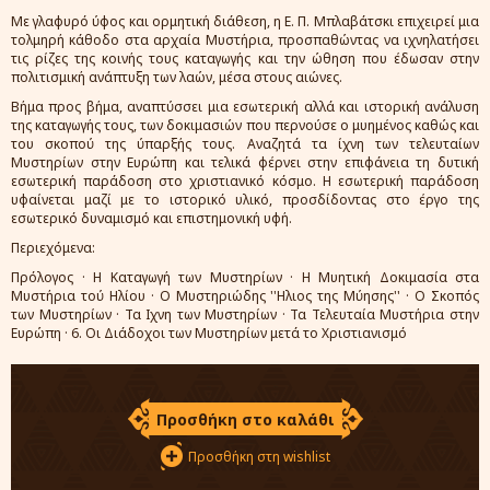
Με γλαφυρό ύφος και ορμητική διάθεση, η Ε. Π. Μπλαβάτσκι επιχειρεί μια
τολμηρή κάθοδο στα αρχαία Μυστήρια, προσπαθώντας να ιχνηλατήσει
τις ρίζες της κοινής τους καταγωγής και την ώθηση που έδωσαν στην
πολιτισμική ανάπτυξη των λαών, μέσα στους αιώνες.
Βήμα προς βήμα, αναπτύσσει μια εσωτερική αλλά και ιστορική ανάλυση
της καταγωγής τους, των δοκιμασιών που περνούσε ο μυημένος καθώς και
του σκοπού της ύπαρξής τους. Αναζητά τα ίχνη των τελευταίων
Μυστηρίων στην Ευρώπη και τελικά φέρνει στην επιφάνεια τη δυτική
εσωτερική παράδοση στο χριστιανικό κόσμο. Η εσωτερική παράδοση
υφαίνεται μαζί με το ιστορικό υλικό, προσδίδοντας στο έργο της
εσωτερικό δυναμισμό και επιστημονική υφή.
Περιεχόμενα:
Πρόλογος · Η Καταγωγή των Μυστηρίων · Η Μυητική Δοκιμασία στα
Μυστήρια τού Ηλίου · Ο Μυστηριώδης ''Ηλιος της Μύησης'' · Ο Σκοπός
των Μυστηρίων · Τα Ιχνη των Μυστηρίων · Τα Τελευταία Μυστήρια στην
Ευρώπη · 6. Οι Διάδοχοι των Μυστηρίων μετά το Χριστιανισμό
Προσθήκη στο καλάθι
Προσθήκη στη wishlist