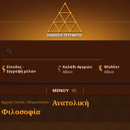
Είσοδος -
Καλάθι Αγορών:
Wishlist
Εγγραφή μελών
άδειο
άδειο
ΜΕΝΟΥ
Ανατολική
Αρχική Σελίδα »
Θεματολογία
»
Φιλοσοφία