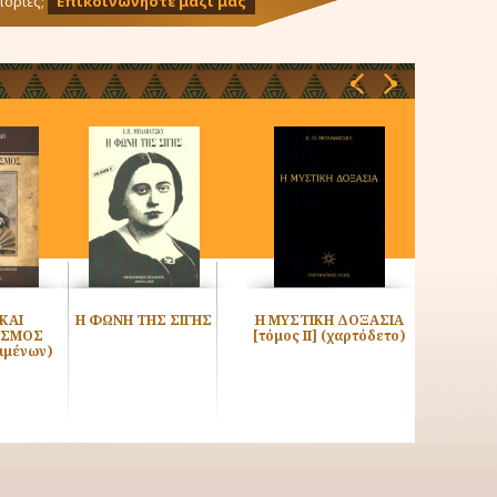
ορίες;
Επικοινωνήστε μαζί μας
‹
›
ΚΑΙ
Η ΦΩΝΗ ΤΗΣ ΣΙΓΗΣ
Η ΜΥΣΤΙΚΗ ΔΟΞΑΣΙΑ
Η ΜΥΣΤΙ
ΙΣΜΟΣ
[τόμος ΙΙ] (χαρτόδετο)
[τόμος ΙΙΙ
ιμένων)