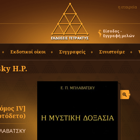
η εταιρεία
Είσοδος -
Εγγραφή μελών
Εκδοτικοί οίκοι
Συγγραφείς
Συνιστούμε
ky H.P.
μος ΙV]
ρτόδετο)
ΛΑΒΑΤΣΚΥ