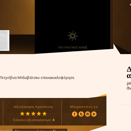
ας Πετρόβνα Μπλαβάτσκυ επανακυκλοφόρησε.
μ
ά
Αξιολόγηση προϊόντος
Μοιραστείτε το:
Σύνολο αξιολογήσεων:
4