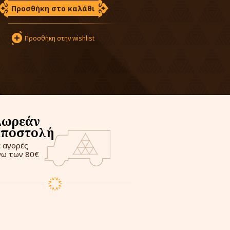
Προσθήκη στο καλάθι
Προσθήκη στην wishlist
Δωρεάν
αποστολή
ε αγορές
νω των 80€