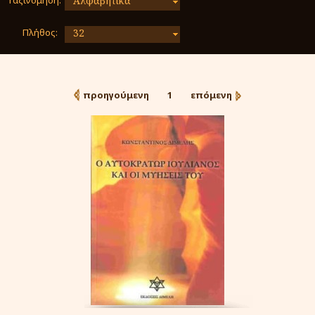
Ταξινόμηση:
Αλφαβητικά
Πλήθος:
32
προηγούμενη
1
επόμενη