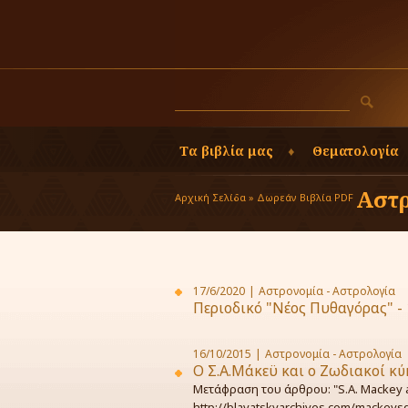
Τα βιβλία μας
Θεματολογία
Αστρ
Αρχική Σελίδα »
Δωρεάν Βιβλία PDF
17/6/2020
|
Αστρονομία - Αστρολογία
Περιοδικό "Νέος Πυθαγόρας" - 
16/10/2015
|
Αστρονομία - Αστρολογία
O Σ.A.Μάκεϋ και ο Ζωδιακοί κύ
Μετάφραση του άρθρου: "S.A. Mackey 
http://blavatskyarchives.com/mackeys