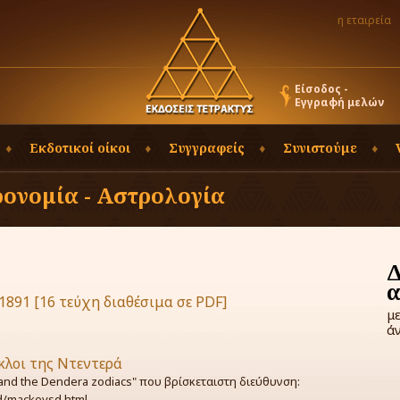
η εταιρεία
Είσοδος -
Εγγραφή μελών
Εκδοτικοί οίκοι
Συγγραφείς
Συνιστούμε
ονομία - Αστρολογία
1891 [16 τεύχη διαθέσιμα σε PDF]
μ
ά
κλοι της Ντεντερά
and the Dendera zodiacs" που βρίσκεταιστη διεύθυνση:
d/mackeysd.html