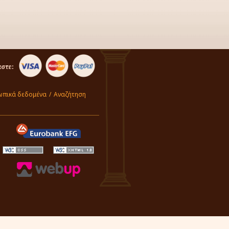
στε:
πικά δεδομένα
/
Αναζήτηση