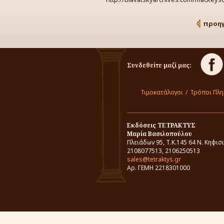
προη
Συνδεθείτε μαζί μας:
Τιμοκατάλογοι
/
Τρόποι Πλ
Εκδόσεις ΤΕΤΡΑΚΤΥΣ
Μαρία Βασιλοπούλου
Πλειάδων 95, Τ.Κ.145 64 Ν. Κηφισ
2108077513, 2106250513
sales@tetraktys.gr
Αρ. ΓΕΜΗ 2218301000