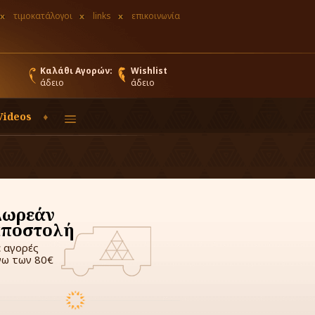
τιμοκατάλογοι
links
επικοινωνία
Καλάθι Αγορών:
Wishlist
άδειο
άδειο
Videos
Δωρεάν
αποστολή
ε αγορές
νω των 80€