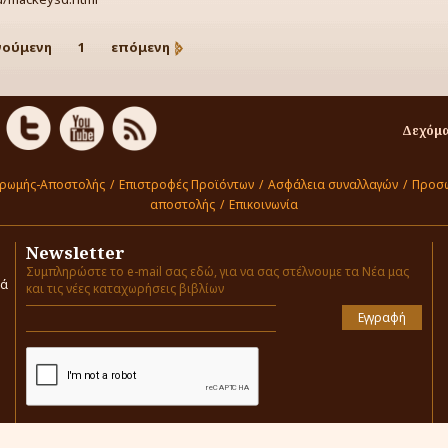
γούμενη
1
επόμενη
Δεχόμα
ηρωμής-Αποστολής
/
Επιστροφές Προϊόντων
/
Ασφάλεια συναλλαγών
/
Προσω
αποστολής
/
Επικοινωνία
Newsletter
Συμπληρώστε το e-mail σας εδώ, για να σας στέλνουμε τα Νέα μας
ιά
και τις νέες καταχωρήσεις βιβλίων