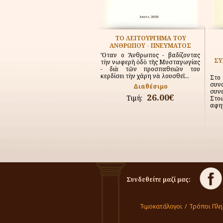
ΤΟ ΛΕΙΤΟYΡΓΗΜΑ ΤΟΥ
ΑΝΘΡΩΠΟΥ - ΠΝΕΥΜΑΤΟΣ
Ὅταν ο Ἄνθρωπος - βαδίζοντας
ΣΥ
τὴν ἀνωφερῆ ὁδὸ τῆς Μυσταγωγίας
- διὰ τῶν προσπαθειῶν του
κερδίσει τὴν χάρη νὰ λουσθεῖ...
Στο 
συν
Διαθέσιμο
συν
26.00€
Τιμή:
Στο
αφη
Συνδεθείτε μαζί μας:
Τιμοκατάλογοι
/
Τρόποι Πλ