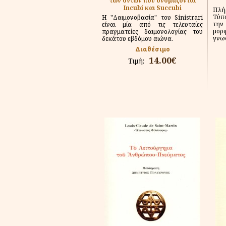
των όντων που ονομάζονται
Incubi και Succubi
Πλή
Τύπ
Η "Δαιμονοβασία" του Sinistrari
την
είναι μία από τις τελευταίες
μορ
πραγματείες δαιμονολογίας του
γνωσ
δεκάτου εβδόμου αιώνα.
Διαθέσιμο
14.00€
Τιμή: