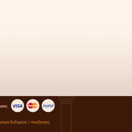
στε:
πικά δεδομένα
/
Αναζήτηση