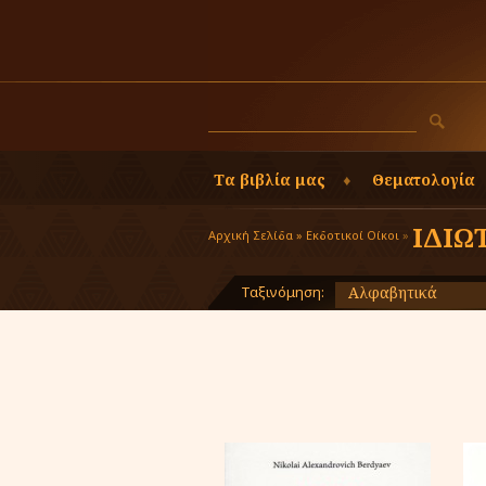
Τα βιβλία μας
Θεματολογία
ΙΔΙΩ
Αρχική Σελίδα »
Εκδοτικοί Οίκοι
»
Ταξινόμηση:
Αλφαβητικά