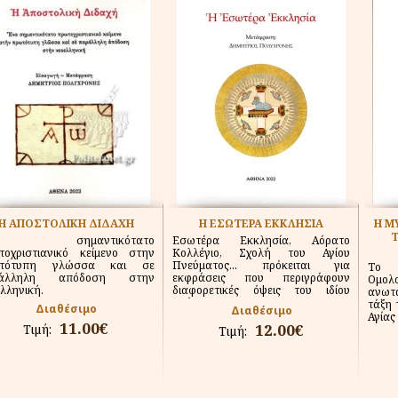
Η ΑΠΟΣΤΟΛΙΚΗ ΔΙΔΑΧΗ
Η ΕΣΩΤΕΡΑ ΕΚΚΛΗΣΙΑ
Η Μ
Τ
α σημαντικότατο
Εσωτέρα Εκκλησία, Αόρατο
τοχριστιανικό κείμενο στην
Κολλέγιο, Σχολή του Αγίου
ωτότυπη γλώσσα και σε
Πνεύματος... πρόκειται για
Το 
ράλληλη απόδοση στην
εκφράσεις που περιγράφουν
Ομο
λληνική.
διαφορετικές όψεις του ιδίου
ανωτ
πράγματος.
τάξη 
Διαθέσιμο
Διαθέσιμο
Αγίας 
11.00€
12.00€
Τιμή:
Τιμή: