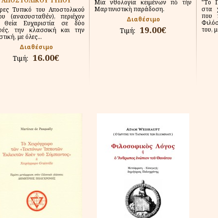
ΑΠΟΣΤΟΛΙΚΟΥ ΤΥΠΟΥ
Μία ἀνθολογία κειμένων ἀπὸ τὴν
"Το 
Μαρτινιστικὴ παράδοση.
στα 
ρες Τυπικό του Αποστολικού
που 
ου (ανασυσταθέν), περιέχον
Διαθέσιμο
Φιλόσ
 Θεία Ευχαριστία σε δύο
19.00€
του, μ
φές, την κλασσική και την
Τιμή:
τική, με όλες...
Διαθέσιμο
16.00€
Τιμή: