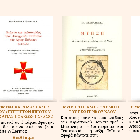
ΕΙΜΕΝΑ ΚΑΙ ΔΙΔΑΣΚΑΛΙΕΣ
ΜΥΗΣΗ Ή Η ΑΝΟΙΚΟΔΟΜΗΣΗ
Ο Υ
ΩΝ «ΕΥΕΡΓΕΤΩΝ ΙΠΠΟΤΩΝ
ΤΟΥ ΕΣΩΤΕΡΙΚΟΥ ΝΑΟΥ
Στην
 ΑΓΙΑΣ ΠΟΛΕΩΣ» (C.B.C.S.)
Χρισ
Και στους τρεις βασικού κλάδους
κατ
του ευρωπαϊκού εσωτερισμού -
πποτικό αυτό Τάγμα ιδρύθηκε
Αποκα
Μαρτινισμό, Ροδοσταυρισμό και
 18ον αιώνα από τον Jean-
οποία
Τεκτονισμό - η λέξη "Μύηση"
iste Willermoz
θα...
αφορά πάντοτε στην...
Διαθέσιμο