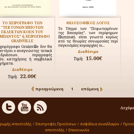
ΤΟ ΧΕΙΡΟΓΡΑΦΟ ΤΩΝ
ΦΙΛΟΣΟΦΙΚΟΣ ΛΟΓΟΣ
"ΤΕΚΤΟΝΩΝ ΙΠΠΟΤΩΝ
Το Τάγμα των "Πεφωτισμένων
ΕΚΛΕΚΤΩΝ ΚΟΕΝ ΤΟΥ
της Βαυαρίας", των περίφημων
ΜΠΑΝΤΟΣ" ή ΧΕΙΡΟΓΡΑΦΟ
Illuminati, είναι γνωστό κυρίως
GRAINVILLE
από τις θεωρίες συνωμοσίας περί
παγκοσμίας κυριαρχίας οι...
χειρόγραφο Grainville δεν θα
αντήσει ο αναγνώστης τυπικά
Διαθέσιμο
εδριάσεων, περιγραφές
15.00€
Τιμή:
ών, κατηχήσεις ή συμβολικά
γήματα.
Διαθέσιμο
22.00€
Τιμή:
προηγούμενη
1
επόμενη
Δεχόμα
ηρωμής-Αποστολής
/
Επιστροφές Προϊόντων
/
Ασφάλεια συναλλαγών
/
Προσω
αποστολής
/
Επικοινωνία