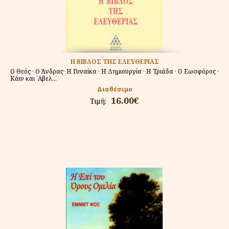
Η ΒΙΒΛΟΣ ΤΗΣ ΕΛΕΥΘΕΡΙΑΣ
Ο Θεός · Ο Άνδρας· Η Γυναίκα · Η Δημιουργία · Η Τριάδα · Ο Εωσφόρος ·
Κάιν και `Αβελ...
Διαθέσιμο
16.00€
Τιμή: