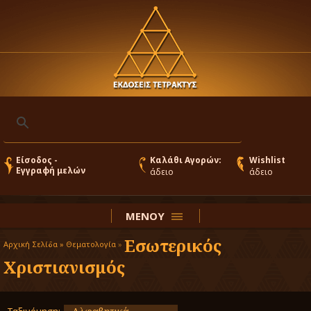
Είσοδος -
Καλάθι Αγορών:
Wishlist
Εγγραφή μελών
άδειο
άδειο
ΜΕΝΟΥ
Εσωτερικός
Αρχική Σελίδα »
Θεματολογία
»
Χριστιανισμός