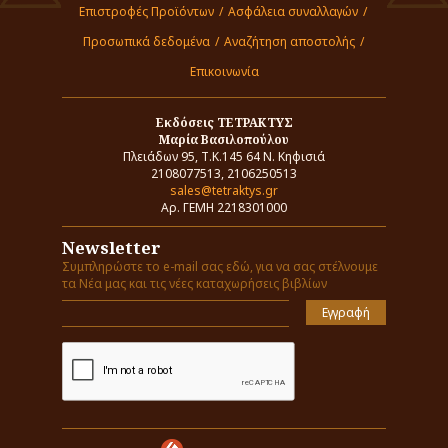
Επιστροφές Προϊόντων
/
Ασφάλεια συναλλαγών
/
Προσωπικά δεδομένα
/
Αναζήτηση αποστολής
/
Επικοινωνία
Εκδόσεις ΤΕΤΡΑΚΤΥΣ
Μαρία Βασιλοπούλου
Πλειάδων 95, Τ.Κ.145 64 Ν. Κηφισιά
2108077513, 2106250513
sales@tetraktys.gr
Αρ. ΓΕΜΗ 2218301000
Newsletter
Συμπληρώστε το e-mail σας εδώ, για να σας στέλνουμε
τα Νέα μας και τις νέες καταχωρήσεις βιβλίων