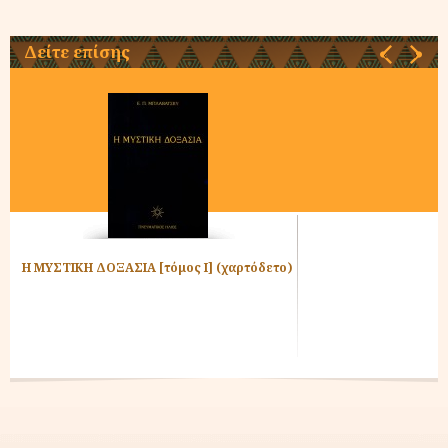
Δείτε επίσης
‹
›
α
Η ΜΥΣΤΙΚΗ ΔΟΞΑΣΙΑ [τόμος Ι] (χαρτόδετο)