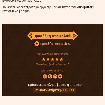
Εκδόσεις Πνευματικός Ήλιος
Το μεγαλειώδες τετράτομο έργο της Έλενας Πετρόβνα Μπλαβάτσκυ
επανακυκλοφόρησε.
Προσθήκη στο καλάθι
Προσθήκη στη wishlist
Αξιολόγηση προϊόντος
Σύνολο αξιολογήσεων:
5
Μοιραστείτε το:
Περισσότερες πληροφορίες ή απορίες;
Επικοινωνήστε μαζί μας