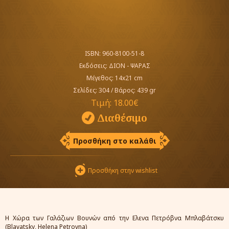
ISBN: 960-8100-51-8
Εκδόσεις:
ΔΙΟΝ - ΨΑΡΑΣ
Μέγεθος: 14x21 cm
Σελίδες: 304
/
Βάρος: 439 gr
Τιμή:
18.00€
Διαθέσιμο
Προσθήκη στο καλάθι
Προσθήκη στην wishlist
Η Χώρα των Γαλάζιων Βουνών από την Ελενα Πετρόβνα Μπλαβάτσκυ
(Blavatsky, Helena Petrovna)