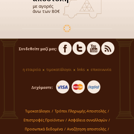
με αγορές
άνω των 80€
Συνδεθείτε μαζί μας:
η εταιρεία
τιμοκατάλογοι
links
επικοινωνία
Δεχόμαστε:
Τιμοκατάλογοι
/
Τρόποι Πληρωμής-Αποστολής
/
Επιστροφές Προϊόντων
/
Ασφάλεια συναλλαγών
/
Προσωπικά δεδομένα
/
Αναζήτηση αποστολής
/