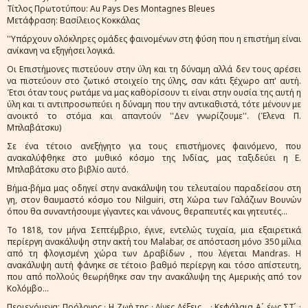
Τίτλος Πρωτοτύπου: Au Pays Des Montagnes Bleues
Μετάφραση: Βασίλειος Κοκκάλας
''Υπάρχουν ολόκληρες ομάδες φαινομένων στη φύση που η επιστήμη είναι
ανίκανη να εξηγήσει λογικά.
Οι Επιστήμονες πιστεύουν στην ύλη και τη δύναμη αλλά δεν τους αρέσει
να πιστεύουν στο ζωτικό στοιχείο της ύλης, σαν κάτι ξέχωρο απ' αυτή.
Έτσι όταν τους ρωτάμε να μας καθορίσουν τι είναι στην ουσία της αυτή η
ύλη και τι αντιπροσωπεύει η δύναμη που την αντικαθιστά, τότε μένουν με
ανοικτό το στόμα και απαντούν ''Δεν γνωρίζουμε''. (Έλενα Π.
Μπλαβάτσκυ)
Σε ένα τέτοιο ανεξήγητο για τους επιστήμονες φαινόμενο, που
ανακαλύφθηκε στο μυθικό κόσμο της Ινδίας, μας ταξιδεύει η Ε.
Μπλαβάτσκυ στο βιβλίο αυτό.
Βήμα-βήμα μας οδηγεί στην ανακάλυψη του τελευταίου παραδείσου στη
γη, στον θαυμαστό κόσμο του Nilguiri, στη Χώρα των Γαλάζιων Βουνών
όπου θα συναντήσουμε γίγαντες και νάνους, θεραπευτές και γητευτές...
Το 1818, τον μήνα Σεπτέμβριο, έγινε, εντελώς τυχαία, μια εξαιρετικά
περίεργη ανακάλυψη στην ακτή του Malabar, σε απόσταση μόνο 350 μίλια
από τη φλογισμένη χώρα των Δραβίδων , που λέγεται Mandras. Η
ανακάλυψη αυτή φάνηκε σε τέτοιο βαθμό περίεργη και τόσο απίστευτη,
που από πολλούς θεωρήθηκε σαν την ανακάλυψη της Αμερικής από τον
Κολόμβο...
Περιεχόμενα: Πρόλογος · Η Ζωή της · Λίγες Λέξεις... · Κεφάλαια Α΄ έως ΣΤ΄ ·