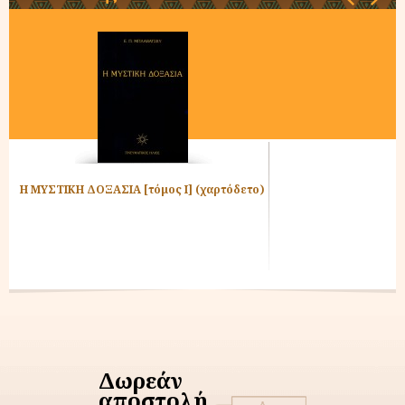
α
Η ΜΥΣΤΙΚΗ ΔΟΞΑΣΙΑ [τόμος Ι] (χαρτόδετο)
Δωρεάν
αποστολή