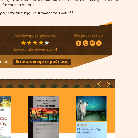
ο Incendium Amoris."
ντρο Μεταφυσικής Ενημέρωσης το 1998***
Αξιολόγηση προϊόντος
Μοιραστείτε το:
Σύνολο αξιολογήσεων:
4
ορίες;
Επικοινωνήστε μαζί μας
‹
›