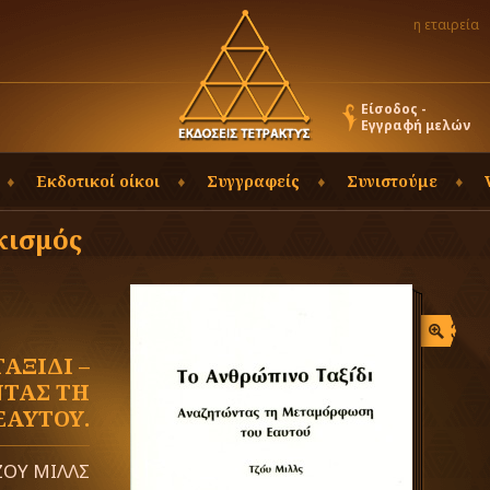
η εταιρεία
Είσοδος -
Εγγραφή μελών
Εκδοτικοί οίκοι
Συγγραφείς
Συνιστούμε
κισμός
ΑΞΙΔΙ –
ΤΑΣ ΤΗ
ΑΥΤΟΥ.
ΖΟΥ ΜΙΛΛΣ