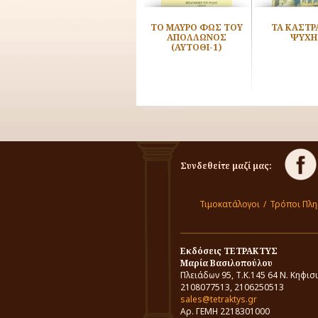
Βιβλίο
Η ΜΥΣΤΙΚΗ ΔΟΞΑΣΙΑ
ΤΟ ΜΑΥΡΟ ΦΩΣ ΤΟΥ
ΤΑ ΚΑΣΤΡ
[τόμος Ι] (χαρτόδετο)
ΑΠΟΛΛΩΝΟΣ
ΨΥΧΗ
(ΑΥΤΟΘΙ-1)
Συνδεθείτε μαζί μας:
Τιμοκατάλογοι
/
Τρόποι Πλ
Εκδόσεις ΤΕΤΡΑΚΤΥΣ
Μαρία Βασιλοπούλου
Πλειάδων 95, Τ.Κ.145 64 Ν. Κηφισ
2108077513, 2106250513
sales@tetraktys.gr
Αρ. ΓΕΜΗ 2218301000