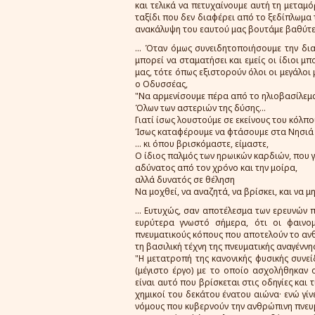
και τελικά να πετυχαίνουμε αυτή τη μεταμ
ταξίδι που δεν διαφέρει από το ξεδίπλωμα 
ανακάλυψη του εαυτού μας βουτάμε βαθύτε
... Όταν όμως συνειδητοποιήσουμε την δι
μπορεί να σταματήσει και εμείς οι ίδιοι 
μας, τότε όπως εξιστορούν όλοι οι μεγάλοι
ο Οδυσσέας,
"Να αρμενίσουμε πέρα από το ηλιοβασίλεμα
Όλων των αστεριών της δύσης...
Γιατί ίσως λουστούμε σε εκείνους του κόλπο
Ίσως καταφέρουμε να φτάσουμε στα Νησιά
... κι όπου βρισκόμαστε, είμαστε,
Ο ίδιος παλμός των ηρωικών καρδιών, που γ
αδύνατος από τον χρόνο και την μοίρα,
αλλά δυνατός σε θέληση
Να μοχθεί, να αναζητά, να βρίσκει, και να μ
... Ευτυχώς, σαν αποτέλεσμα των ερευνών π
ευρύτερα γνωστό σήμερα, ότι οι φαινομ
πνευματικούς κόπους που αποτελούν το ανθ
τη βασιλική τέχνη της πνευματικής αναγέννη
"Η μετατροπή της κανονικής φυσικής συν
(μέγιστο έργο) με το οποίο ασχολήθηκαν 
είναι αυτό που βρίσκεται στις οδηγίες και
χημικοί του δεκάτου ένατου αιώνα· ενώ γί
νόμους που κυβερνούν την ανθρώπινη πνευμ