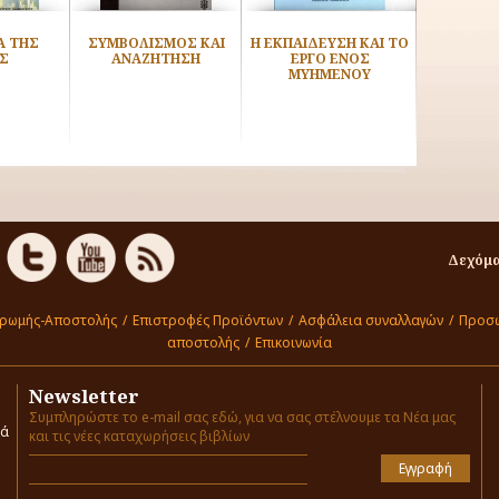
Α ΤΗΣ
ΣΥΜΒΟΛΙΣΜΟΣ ΚΑΙ
Η ΕΚΠΑΙΔΕΥΣΗ ΚΑΙ ΤΟ
ΣΕΡΑΦΙ
Σ
ΑΝΑΖΗΤΗΣΗ
ΕΡΓΟ ΕΝΟΣ
ΜΥΗΜΕΝΟΥ
Δεχόμα
ηρωμής-Αποστολής
/
Επιστροφές Προϊόντων
/
Ασφάλεια συναλλαγών
/
Προσω
αποστολής
/
Επικοινωνία
Newsletter
Συμπληρώστε το e-mail σας εδώ, για να σας στέλνουμε τα Νέα μας
ιά
και τις νέες καταχωρήσεις βιβλίων