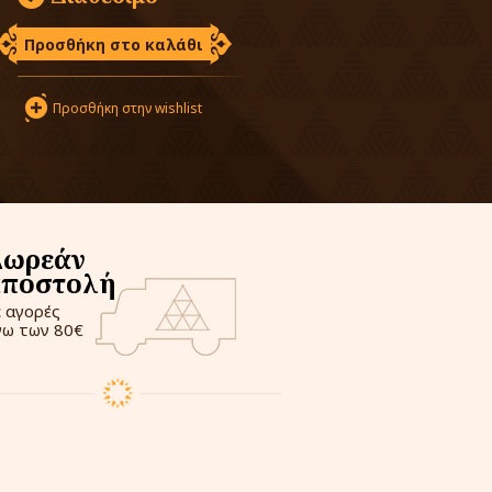
Προσθήκη στο καλάθι
Προσθήκη στην wishlist
Δωρεάν
αποστολή
ε αγορές
νω των 80€