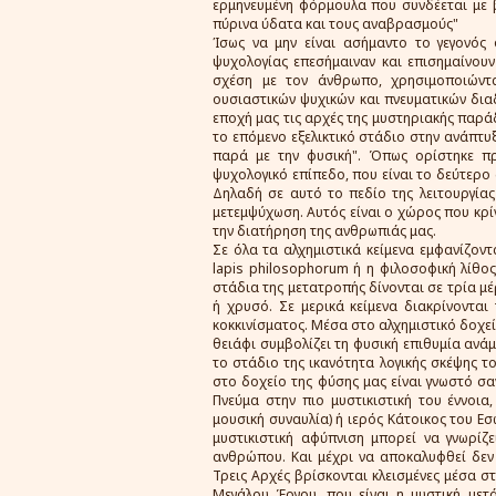
ερμηνευμένη φόρμουλα που συνδέεται με 
πύρινα ύδατα και τους αναβρασμούς"
Ίσως να μην είναι ασήμαντο το γεγονός
ψυχολογίας επεσήμαιναν και επισημαίνου
σχέση με τον άνθρωπο, χρησιμοποιώντ
ουσιαστικών ψυχικών και πνευματικών δια
εποχή μας τις αρχές της μυστηριακής παρά
το επόμενο εξελικτικό στάδιο στην ανάπτυξ
παρά με την φυσική". Όπως ορίστηκε πρ
ψυχολογικό επίπεδο, που είναι το δεύτερο 
Δηλαδή σε αυτό το πεδίο της λειτουργία
μετεμψύχωση. Αυτός είναι ο χώρος που κρίν
την διατήρηση της ανθρωπιάς μας.
Σε όλα τα αλχημιστικά κείμενα εμφανίζον
lapis philosophorum ή η φιλοσοφική λίθος
στάδια της μετατροπής δίνονται σε τρία μ
ή χρυσό. Σε μερικά κείμενα διακρίνονται
κοκκινίσματος. Μέσα στο αλχημιστικό δοχείο
θειάφι συμβολίζει τη φυσική επιθυμία ανάμ
το στάδιο της ικανότητα λογικής σκέψης τ
στο δοχείο της φύσης μας είναι γνωστό σ
Πνεύμα στην πιο μυστικιστική του έννοια
μουσική συναυλία) ή ιερός Κάτοικος του Εσ
μυστικιστική αφύπνιση μπορεί να γνωρί
ανθρώπου. Και μέχρι να αποκαλυφθεί δεν 
Τρεις Αρχές βρίσκονται κλεισμένες μέσα στ
Μεγάλου Έργου, που είναι η μυστική μετ