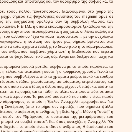
βρασμούς και αποστάξεις και τον υδράργυρο της σοφίας και τα
 ότι τόσοι πολλοί πρωτοποριακοί διανοούμενοι στο χώρο της
ν μέχρι σήμερα τις ψυχολογικές συνέπειες του magnum opus σε
ας την αλχημιστική ορολογία σαν τη συμβολική γλώσσα των
δικασιών. Η Ε.Π.Μ., η οποία επαναπροσδιόρισε ξεκάθαρα για την
δοσης στην οποία περιλαμβάνεται η αλχημεία, δηλώνει σαφώς ότι
η του ανθρώπου "έχει να κάνει περισσότερο ... με την ψυχολογία
οηγουμένως, η εστίαση του έργου μας σήμερα βρίσκεται στο
από τα τρία σχήματα εξέλιξης το διανοητικό ή το κάμα-μανασικό.
ς του ανθρώπου, λαμβάνει χώρα αυτή η διαδικασία που λέγεται
εται το ψυχοδιανοητικό μας σύμπλεγμα και διεξάγεται η μάχη για
ται ορισμένα βασικά μοτίβα, σύμφωνα με τα οποία παράγεται το
, η τέλεια και ακατάλυτη ουσία ή ο κρυμμένος χρυσός. Γενικά τα
έρη, που συμβολίζονται από τα χρώματα μαύρο, λευκό και ερυθρό
 τέσσερα στάδια: μαυρίσματος, ασπρίσματος, κιτρινίσματος και
 το οποίο είναι ο ίδιος ο άνθρωπος, ρίχνουν θειάφι και αλάτι· το
εικτη με τις ορμές και τα πάθη· το αλάτι αντιπροσωπεύει σε αυτό
ου κατώτερου νου. Το μυστικό συστατικό που επίσης είναι παρόν
αν υδράργυρος, το οποίο η Έβελυν Άντερχιλλ περιγράφει σαν "το
, η Συντέρεσις (απο το ρήμα συν-τερετίζω, που σημαίνει ψάλλω
ώτερου, ο άσβεστος σπινθήρας ή η θεία Αρχή... Μόνο η ''σοφή'' η
ζει αυτόν τον Υδράργυρο, το συστατικό της μεταμόρφωσης του
μπορεί να συμβεί τίποτα". Και όπως συνεχίζει η Άντερχιλλ: "Οι
ο δοχείο... το οποίο είναι ο ίδιος ο άνθρωπος. Η διαδικασία του
άλλαξη του φυσικού ανθρώπου σε πνευματικό, αρχίζει όταν το