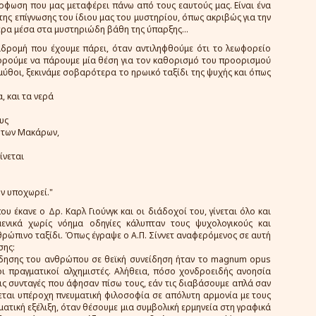
όρφωση που μας μεταφέρει πάνω από τους εαυτούς μας. Είναι ένα
της επίγνωσης του ίδιου μας του μυστηρίου, όπως ακριβώς για την
ρα μέσα στα μυστηριώδη βάθη της ύπαρξης...
αδρομή που έχουμε πάρει, όταν αντιληφθούμε ότι το λεωφορείο
μπορούμε να πάρουμε μία θέση για τον καθορισμό του προορισμού
 μύθοι, ξεκινάμε σοβαρότερα το ηρωικό ταξίδι της ψυχής και όπως
, και τα νερά
υς
 των Μακάρων,
ίνεται
ην υποχωρεί."
ου έκανε ο Δρ. Καρλ Γιούνγκ και οι διάδοχοί του, γίνεται όλο και
ενικά χωρίς νόημα οδηγίες κάλυπταν τους ψυχολογικούς και
ρώπινο ταξίδι. Όπως έγραψε ο Α.Π. Σίννετ αναφερόμενος σε αυτή
σης:
είδησης του ανθρώπου σε θεϊκή συνείδηση ήταν το magnum opus
οι πραγματικοί αλχημιστές. Αλήθεια, πόσο χονδροειδής ανοησία
 τις συνταγές που άφησαν πίσω τους, εάν τις διαβάσουμε απλά σαν
νεται υπέροχη πνευματική φιλοσοφία σε απόλυτη αρμονία με τους
ατική εξέλιξη, όταν θέσουμε μια συμβολική ερμηνεία στη γραφικά