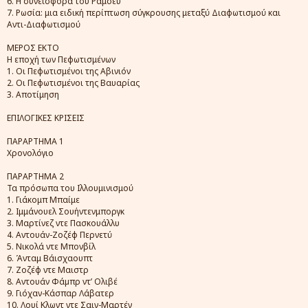
6. Η συνεισφορά του Ράμσεϋ
7. Ρωσία: μια ειδική περίπτωση σύγκρουσης μεταξύ Διαφωτισμού και
Αντι-Διαφωτισμού
ΜΕΡΟΣ ΕΚΤΟ
Η εποχή των Πεφωτισμένων
1. Οι Πεφωτισμένοι της Αβινιόν
2. Οι Πεφωτισμένοι της Βαυαρίας
3. Αποτίμηση
ΕΠΙΛΟΓΙΚΕΣ ΚΡΙΣΕΙΣ
ΠΑΡΑΡΤΗΜΑ 1
Χρονολόγιο
ΠΑΡΑΡΤΗΜΑ 2
Τα πρόσωπα του Ιλλουμινισμού
1. Γιάκομπ Μπαίμε
2. Ιμμάνουελ Σουήντενμποργκ
3. Μαρτίνεζ ντε Πασκουάλλυ
4. Αντουάν-Ζοζέφ Περνετύ
5. Νικολά ντε Μπονβίλ
6. Άνταμ Βάισχαουπτ
7. Ζοζέφ ντε Μαιστρ
8. Αντουάν Φάµπρ ντ’ Ολιβέ
9. Γιόχαν-Κάσπαρ Λάβατερ
10. Λουί Κλωντ ντε Σαιν-Μαρτέν