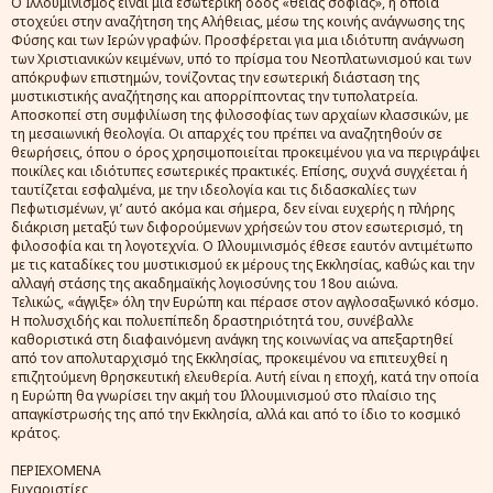
Ο Ιλλουμινισμός είναι μια εσωτερική οδός «θείας σοφίας», η οποία
στοχεύει στην αναζήτηση της Αλήθειας, μέσω της κοινής ανάγνωσης της
Φύσης και των Ιερών γραφών. Προσφέρεται για μια ιδιότυπη ανάγνωση
των Χριστιανικών κειμένων, υπό το πρίσμα του Νεοπλατωνισμού και των
απόκρυφων επιστημών, τονίζοντας την εσωτερική διάσταση της
μυστικιστικής αναζήτησης και απορρίπτοντας την τυπολατρεία.
Αποσκοπεί στη συμφιλίωση της φιλοσοφίας των αρχαίων κλασσικών, με
τη μεσαιωνική θεολογία. Οι απαρχές του πρέπει να αναζητηθούν σε
θεωρήσεις, όπου ο όρος χρησιμοποιείται προκειμένου για να περιγράψει
ποικίλες και ιδιότυπες εσωτερικές πρακτικές. Επίσης, συχνά συγχέεται ή
ταυτίζεται εσφαλμένα, με την ιδεολογία και τις διδασκαλίες των
Πεφωτισμένων, γι’ αυτό ακόμα και σήμερα, δεν είναι ευχερής η πλήρης
διάκριση μεταξύ των διφορούμενων χρήσεών του στον εσωτερισμό, τη
φιλοσοφία και τη λογοτεχνία. Ο Ιλλουμινισμός έθεσε εαυτόν αντιμέτωπο
με τις καταδίκες του μυστικισμού εκ μέρους της Εκκλησίας, καθώς και την
αλλαγή στάσης της ακαδημαϊκής λογιοσύνης του 18ου αιώνα.
Τελικώς, «άγγιξε» όλη την Ευρώπη και πέρασε στον αγγλοσαξωνικό κόσμο.
Η πολυσχιδής και πολυεπίπεδη δραστηριότητά του, συνέβαλλε
καθοριστικά στη διαφαινόμενη ανάγκη της κοινωνίας να απεξαρτηθεί
από τον απολυταρχισμό της Εκκλησίας, προκειμένου να επιτευχθεί η
επιζητούμενη θρησκευτική ελευθερία. Αυτή είναι η εποχή, κατά την οποία
η Ευρώπη θα γνωρίσει την ακμή του Ιλλουμινισμού στο πλαίσιο της
απαγκίστρωσής της από την Εκκλησία, αλλά και από το ίδιο το κοσμικό
κράτος.
ΠΕΡΙΕΧΟΜΕΝΑ
Ευχαριστίες