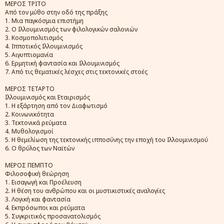
ΜΕΡΟΣ ΤΡΙΤΟ
Από τον μύθο στην οδό της πράξης
1. Μια παγκόσμια επιστήμη
2. O Iλλουμινισμός των φιλολογικών σαλονιών
3. Κοσμοπολιτισμός
4. Ιπποτικός Ιλλουμινισμός
5. Αιγυπτιομανία
6. Ερμητική φαντασία και Ιλλουμινισμός
7. Από τις θεματικές λέσχες στις τεκτονικές στοές
ΜΕΡΟΣ ΤΕΤΑΡΤΟ
Ιλλουμινισμός και Εταιρισμός
1. Η εξάρτηση από τον Διαφωτισμό
2. Κοινωνικότητα
3. Τεκτονικά ρεύματα
4. Μυθολογισμοί
5. Η θεμελίωση της τεκτονικής ιπποσύνης την εποχή του Ιλλουμινισμού
6. Ο θρύλος των Ναϊτών
ΜΕΡΟΣ ΠΕΜΠΤΟ
Φιλοσοφική θεώρηση
1. Εισαγωγή και Προέλευση
2. Η θέση του ανθρώπου και οι μυστικιστικές αναλογίες
3. Λογική και φαντασία
4. Εκπρόσωποι και ρεύματα
5. Συγκριτικός προσανατολισμός