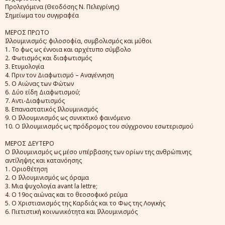
Προλεγόμενα (Θεοδόσης Ν. Πελεγρίνης)
Σημείωμα του συγγραφέα
ΜΕΡΟΣ ΠΡΩΤΟ
Ιλλουμινισμός: φιλοσοφία, συμβολισμός και μύθοι
1. Το φως ως έννοια και αρχέτυπο σύμβολο
2. Φωτισμός και διαφωτισμός
3. Ετυμολογία
4. Πριν τον Διαφωτισμό – Αναγέννηση
5. Ο Αιώνας των Φώτων
6. Δύο είδη Διαφωτισμού;
7. Αντι-Διαφωτισμός
8. Επαναστατικός Ιλλουμινισμός
9. Ο Ιλλουμινισμός ως συνεκτικό φαινόμενο
10. Ο Ιλλουμινισμός ως πρόδρομος του σύγχρονου εσωτερισμού
ΜΕΡΟΣ ΔΕΥΤΕΡΟ
Ο Ιλλουμινισμός ως μέσο υπέρβασης των ορίων της ανθρώπινης
αντίληψης και κατανόησης
1. Οριοθέτηση
2. Ο Ιλλουμινισμός ως όραμα
3. Μια ψυχολογία avant la lettre;
4. Ο 19ος αιώνας και το θεοσοφικό ρεύμα
5. Ο Χριστιανισμός της Καρδιάς και το Φως της Λογικής
6. Πιετιστική κοινωνικότητα και Ιλλουμινισμός