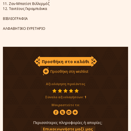
11. Ζαν-Μπατίστ Βιλλερμόζ
12. Ταντέους Γκραμπιάνκα
ΒΙΒΛΙΟΓΡΑΦΙΑ
ΑΛΦΑΒΗΤΙΚΟ ΕΥΡΕΤΗΡΙΟ
Προσθήκη στο καλάθι
Προσθήκη στη wishlist
Αξιολόγηση προϊόντος
Σύνολο αξιολογήσεων:
1
Μοιραστείτε το:
Περισσότερες πληροφορίες ή απορίες;
Επικοινωνήστε μαζί μας