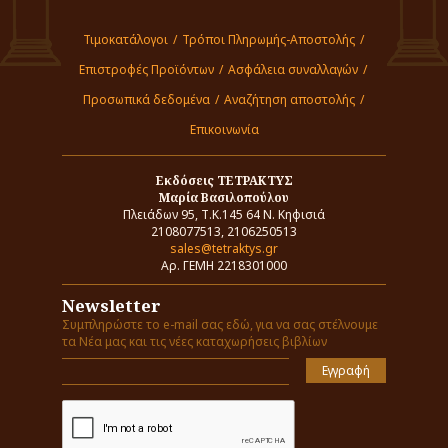
Τιμοκατάλογοι
/
Τρόποι Πληρωμής-Αποστολής
/
Επιστροφές Προϊόντων
/
Ασφάλεια συναλλαγών
/
Προσωπικά δεδομένα
/
Αναζήτηση αποστολής
/
Επικοινωνία
Εκδόσεις ΤΕΤΡΑΚΤΥΣ
Μαρία Βασιλοπούλου
Πλειάδων 95, Τ.Κ.145 64 Ν. Κηφισιά
2108077513, 2106250513
sales@tetraktys.gr
Αρ. ΓΕΜΗ 2218301000
Newsletter
Συμπληρώστε το e-mail σας εδώ, για να σας στέλνουμε
τα Νέα μας και τις νέες καταχωρήσεις βιβλίων