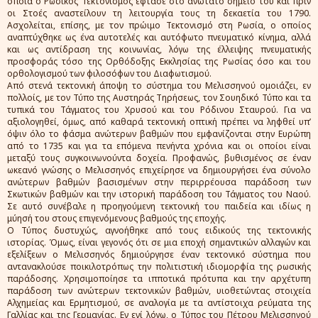
οποία ο Ρωσικός Τεκτονισμός έφτασε στο ανώτατο σημείο του και πριν
οι Στοές αναστείλουν τη λειτουργία τους τη δεκαετία του 1790.
Ασχολείται, επίσης, με τον πρώιμο Τεκτονισμό στη Ρωσία, ο οποίος
αναπτύχθηκε ως ένα αυτοτελές και αυτόφωτο πνευματικό κίνημα, αλλά
και ως αντίδραση της κοινωνίας, λόγω της έλλειψης πνευματικής
προσφοράς τόσο της Ορθόδοξης Εκκλησίας της Ρωσίας όσο και του
ορθολογισμού των φιλοσόφων του Διαφωτισμού.
Από στενά τεκτονική άποψη το σύστημα του Μελισσηνού ομοιάζει, εν
πολλοίς, με τον Τύπο της Αυστηράς Τηρήσεως, τον Σουηδικό Τύπο και τα
τυπικά του Τάγματος του Χρυσού και του Ρόδινου Σταυρού. Για να
αξιολογηθεί, όμως, από καθαρά τεκτονική οπτική πρέπει να ληφθεί υπ’
όψιν όλο το φάσμα ανώτερων βαθμών που εμφανίζονται στην Ευρώπη
από το 1735 και για τα επόμενα πενήντα χρόνια και οι οποίοι είναι
μεταξύ τους συγκοινωνούντα δοχεία. Προφανώς, βυθισμένος σε έναν
ωκεανό γνώσης ο Μελισσηνός επιχείρησε να δημιουργήσει ένα σύνολο
ανώτερων βαθμών βασισμένων στην περιρρέουσα παράδοση των
Σκωτικών βαθμών και την ιστορική παράδοση του Τάγματος του Ναού.
Σε αυτό συνέβαλε η προηγούμενη τεκτονική του παιδεία και ιδίως η
μύησή του στους επιγενόμενους βαθμούς της εποχής.
Ο Τύπος δυστυχώς, αγνοήθηκε από τους ειδικούς της τεκτονικής
ιστορίας. Όμως, είναι γεγονός ότι σε μια εποχή σημαντικών αλλαγών και
εξελίξεων ο Μελισσηνός δημιούργησε έναν τεκτονικό σύστημα που
αντανακλούσε ποικιλοτρόπως την πολιτιστική ιδιομορφία της ρωσικής
παράδοσης. Χρησιμοποίησε τα ιπποτικά πρότυπα και την αρχέτυπη
παράδοση των ανώτερων τεκτονικών βαθμών, υιοθετώντας στοιχεία
Αλχημείας και Ερμητισμού, σε αναλογία με τα αντίστοιχα ρεύματα της
Γαλλίας και της Γερμανίας. Εν ενί λόγω, ο Τύπος του Πέτρου Μελισσηνού