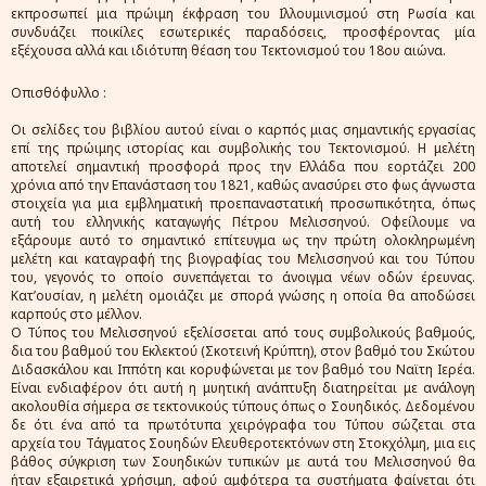
εκπροσωπεί μια πρώιμη έκφραση του Ιλλουμινισμού στη Ρωσία και
συνδυάζει ποικίλες εσωτερικές παραδόσεις, προσφέροντας μία
εξέχουσα αλλά και ιδιότυπη θέαση του Τεκτονισμού του 18ου αιώνα.
Οπισθόφυλλο :
Οι σελίδες του βιβλίου αυτού είναι ο καρπός μιας σημαντικής εργασίας
επί της πρώιμης ιστορίας και συμβολικής του Τεκτονισμού. Η μελέτη
αποτελεί σημαντική προσφορά προς την Ελλάδα που εορτάζει 200
χρόνια από την Επανάσταση του 1821, καθώς ανασύρει στο φως άγνωστα
στοιχεία για μια εμβληματική προεπαναστατική προσωπικότητα, όπως
αυτή του ελληνικής καταγωγής Πέτρου Μελισσηνού. Οφείλουμε να
εξάρουμε αυτό το σημαντικό επίτευγμα ως την πρώτη ολοκληρωμένη
μελέτη και καταγραφή της βιογραφίας του Μελισσηνού και του Τύπου
του, γεγονός το οποίο συνεπάγεται το άνοιγμα νέων οδών έρευνας.
Κατ’ουσίαν, η μελέτη ομοιάζει με σπορά γνώσης η οποία θα αποδώσει
καρπούς στο μέλλον.
Ο Τύπος του Μελισσηνού εξελίσσεται από τους συμβολικούς βαθμούς,
δια του βαθμού του Εκλεκτού (Σκοτεινή Κρύπτη), στον βαθμό του Σκώτου
Διδασκάλου και Ιππότη και κορυφώνεται με τον βαθμό του Ναϊτη Ιερέα.
Είναι ενδιαφέρον ότι αυτή η μυητική ανάπτυξη διατηρείται με ανάλογη
ακολουθία σήμερα σε τεκτονικούς τύπους όπως ο Σουηδικός. Δεδομένου
δε ότι ένα από τα πρωτότυπα χειρόγραφα του Τύπου σώζεται στα
αρχεία του Τάγματος Σουηδών Ελευθεροτεκτόνων στη
Στοκχόλμη
, μια εις
βάθος σύγκριση των Σουηδικών τυπικών με αυτά του Μελισσηνού θα
ήταν εξαιρετικά χρήσιμη, αφού αμφότερα τα συστήματα φαίνεται ότι