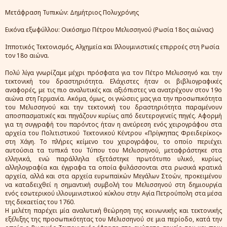
Μετάφραση Τυπικών: Δημήτριος Πολυχρόνης
Εικόνα εξωφύλλου: Οικόσημο Πέτρου Μελισσηνού (Ρωσία 18ος αιώνας)
Ιπποτικός Τεκτονισμός, Αλχημεία και Ιλλουμινιστικές επιρροές στη Ρωσία
τον 18ο αιώνα.
Πολύ λίγα γνωρίζαμε μέχρι πρόσφατα για τον Πέτρο Μελισσηνό και την
τεκτονική του δραστηριότητα. Ελάχιστες ήταν οι βιβλιογραφικές
αναφορές, με τις πιο αναλυτικές και αξιόπιστες να ανατρέχουν στον 19ο
αιώνα στη Γερμανία. Ακόμα, όμως, οι γνώσεις μας για την προσωπικότητα
του Μελισσηνού και την τεκτονική του δραστηριότητα παραμένουν
αποσπασματικές και πηγάζουν κυρίως από δευτερογενείς πηγές. Αφορμή
για τη συγγραφή του παρόντος ήταν η ανεύρεση ενός χειρογράφου στα
αρχεία του Πολιτιστικού Τεκτονικού Κέντρου «Πρίγκηπας Φρειδερίκος»
στη Χάγη. Το πλήρες κείμενο του χειρογράφου, το οποίο περιέχει
αυτούσια τα τυπικά του Τύπου του Μελισσηνού, μεταφράστηκε στα
ελληνικά, ενώ παράλληλα εξετάστηκε πρωτότυπο υλικό, κυρίως
αλληλογραφία και έγγραφα τα οποία φυλάσσονται στα ρωσικά κρατικά
αρχεία, αλλά και στα αρχεία ευρωπαϊκών Μεγάλων Στοών, προκειμένου
να καταδειχθεί η σημαντική συμβολή του Μελισσηνού στη δημιουργία
ενός εσωτερικού ιλλουμινιστικού κύκλου στην Αγία Πετρούπολη στα μέσα
της δεκαετίας του 1760.
Η μελέτη παρέχει μία αναλυτική θεώρηση της κοινωνικής και τεκτονικής
εξέλιξης της προσωπικότητας του Μελισσηνού σε μια περίοδο, κατά την