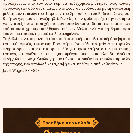
προέρχονται από τον ίδιο πυρήνα. Ενδεχομένως, υπήρξε ένας κοινός
πρόγονος των δύο συστημάτων ο οποίος, σε συνδυασμό με τη συγκριτική
μελέτη των τυπικών του Τάγματος του Χρυσού και του Ρόδινου Σταυρού,
θα ήταν χρήσιμο να αναζητηθεί. Γενικώς, ο αναγνώστης έχει την ευκαιρία
να ανατρέξει στο περιεχόμενο των τυπικών και να διαπιστώσει με ποιόν
τρόπο αυτά χρησιμοποιήθηκαν από τον Μελισσηνό, για τη δημιουργία
του δικού του εσωτερικού κύκλου μυημένων.
Το βιβλίο είναι σημαντικό τόσο από ιστορική και πολιτιστική άποψη όσο
και από αμιγώς τεκτονική. Προσφέρει ένα εύληπτο μείγμα ιστορικών
πληροφοριών και ένα εύφορο πεδίο για την καλλιέργεια της τεκτονικής
έρευνας και ανάλυσης του συγκεκριμένου Τύπου. Αποτελεί δε πλούσια
πηγή γνώσης των γαλλικών, γερμανικών και ρωσικών τεκτονικών επιρροών
της εποχής, των οποίων ή καταγραφή είναι πολύτιμη από κάθε άποψη.
Josef Wages BF, FGCR
Προσθήκη στο καλάθι
Προσθήκη στη wishlist