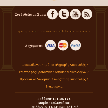
Συνδεθείτε μαζί μας:
η εταιρεία
τιμοκατάλογοι
links
επικοινωνία
Δεχόμαστε:
Τιμοκατάλογοι
/
Τρόποι Πληρωμής-Αποστολής
/
Επιστροφές Προϊόντων
/
Ασφάλεια συναλλαγών
/
Προσωπικά δεδομένα
/
Αναζήτηση αποστολής
/
Επικοινωνία
Εκδόσεις ΤΕΤΡΑΚΤΥΣ
Μαρία Βασιλοπούλου
Πλειάδων 95, Τ.Κ.145 64 Ν. Κηφισιά