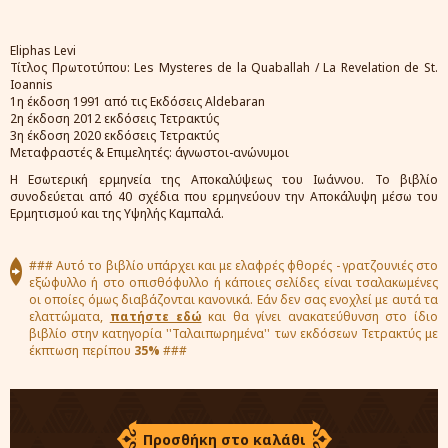
Eliphas Levi
Τίτλος Πρωτοτύπου: Les Mysteres de la Quaballah / La Revelation de St.
Ioannis
1η έκδοση 1991 από τις Εκδόσεις Aldebaran
2η έκδοση 2012 εκδόσεις Τετρακτύς
3η έκδοση 2020 εκδόσεις Τετρακτύς
Μεταφραστές & Επιμελητές: άγνωστοι-ανώνυμοι
Η Εσωτερική ερμηνεία της Αποκαλύψεως του Ιωάννου. Το βιβλίο
συνοδεύεται από 40 σχέδια που ερμηνεύουν την Αποκάλυψη μέσω του
Ερμητισμού και της Υψηλής Καμπαλά.
### Αυτό το βιβλίο υπάρχει και με ελαφρές φθορές - γρατζουνιές στο
εξώφυλλο ή στο οπισθόφυλλο ή κάποιες σελίδες είναι τσαλακωμένες
οι οποίες όμως διαβάζονται κανονικά. Εάν δεν σας ενοχλεί με αυτά τα
ελαττώματα,
πατήστε εδώ
και θα γίνει ανακατεύθυνση στο ίδιο
βιβλίο στην κατηγορία ''Ταλαιπωρημένα'' των εκδόσεων Τετρακτύς με
έκπτωση περίπου
35%
###
Προσθήκη στο καλάθι