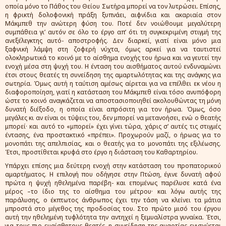
οποία μόνο το Πάθος του Θείου Σωτήρα μπορεί να τον λυτρώσει. Επίσης,
η φρικτή δολοφονική πράξη ξυπνάει, αιφνίδια και ακαριαία στον
Μάκμπεθ την ανώτερη φύση του. Ποτέ δεν νοιώθουμε μεγαλύτερη
συμπάθεια γι’ αυτόν σε όλο το έργο απ’ ότι τη συγκεκριμένη στιγμή της
ανεξέλεγκτης αυτό- αποστροφής. Δεν διαρκεί, γιατί είναι μόνο μια
ξαφνική λάμψη στη ζοφερή νύχτα, όμως αρκεί για να ταυτιστεί
ολοκληρωτικά το κοινό με το αίσθημα ενοχής του ήρωα και να γευτεί την
ενοχή μέσα στη ψυχή του. Η ένταση του αισθήματος αυτού ενδυναμώνει
έτσι στους θεατές τη συνείδηση της αμαρτωλότητας και της ανάγκης για
σωτηρία. Όμως αυτή η ταύτιση αμέσως αίρεται για να επέλθει εκ νέου η
διαφοροποίηση, γιατί η κατάσταση του Μάκμπεθ είναι τόσο ανυπόφορη
ώστε το κοινό αναγκάζεται να αποστασιοποιηθεί ακολουθώντας τη μόνη
δυνατή διέξοδο, η οποία είναι απρόσιτη για τον ήρωα. Όμως, όσο
μεγάλες κι αν είναι οι τύψεις του, δεν μπορεί να μετανοήσει, ενώ ο θεατής
μπορεί· και αυτό το «μπορεί» έχει γίνει τώρα, χάρις σ’ αυτές τις στιγμές
έντασης, ένα προστακτικό «πρέπει». Προχωρούν μαζί, ο ήρωας για το
μονοπάτι της απελπισίας, και ο θεατής για το μονοπάτι της εξιλέωσης.
Έτσι, προστίθεται κρυφά στο έργο η διάσταση του Καθαρτηρίου.
Υπάρχει επίσης μια δεύτερη ενοχή στην κατάσταση του προπατορικού
αμαρτήματος. Η επιλογή που οδήγησε στην Πτώση, έγινε δυνατή αφού
πρώτα η ψυχή ηθελημένα παρέβη- και επομένως παρέλυσε κατά ένα
μέρος –το ίδιο της το αίσθημα του μέτρου· και λόγω αυτής της
παράλυσης, ο έκπτωτος άνθρωπος έχει την τάση να κλείνει τα μάτια
μπροστά στο μέγεθος της προδοσίας του. Στο πρώτο μισό του έργου
αυτή την ηθελημένη τυφλότητα την αντηχεί η ξεμυαλίστρα γυναίκα. Έτσι,
για τους πιο ευαίσθητους θεατές, η συνείδηση της αμαρτίας ενισχύεται