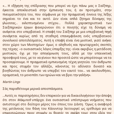
«… Η εξήγηση της επίδρασης που μπορεί να έχει πάνω μας ο Σαίξπηρ,
έγκειται αποκλειστικά στην έμπνευση του, ή αν προτιμάτε, στην
πνευματικότητα του, που σύμφωνα με την πραγματική έννοια της λέξης
σημαίνει το ένα και το αυτό. Δεν είναι απλά ζήτημα δύναμης της
γλώσσας… εκλεπτυσμένου στίχου… Πολλά χαρακτηριστικά των
Σαιξπηρικών έργων φανερώνουν ότι ο ποιητής είχε τη δύναμη να
ανάγεται στο υπερβατικό. Η επαφή του Σαίξπηρ με μια υπερβατική πηγή
συνάγεται κυρίως από τη σταθερή επανεμφάνιση ενός υπερβατικού
συνολικού αποτελέσματος. Αυτή η επαφή είναι ένα μυστικό, γιατί ανήκει
στον χώρο των Μυστηρίων· όμως ο αληθινός και πρωταρχικός σκοπός
της τέχνης –ο ουσιαστικός λόγος ύπαρξης της- είναι ακριβώς η μετάδοση
μυστικών, όχι με την απογύμνωση τους, αλλά με την υπαινικτική
προσφορά τους, με το να γίνουν πιο προσιτά ώστε να μπορέσουμε να τα
προσεγγίσουμε. Η πραγματικά εμπνευσμένη τέχνη γοητεύει τον άνθρωπο
και προς στιγμήν τον αλλάζει, κάνοντας το αδύνατο δυνατό και
βοηθώντας τον άνθρωπο να υπερβεί τον εαυτό του… να ακολουθήσει,
οραματικά, το μονοπάτι των ηρώων και να βρει την γαλήνη».
Martin Lings
Σάς παραθέτουμε μερικά αποσπάσματα.
...Αυτές οι παρατηρήσεις δεν επαρκούν για να δικαιολογήσουν την άποψη
ότι στον
Μάκμπεθ
υπάρχει ένα ουσιαστικό υπόστρωμα νοήματος που
αντιστοιχεί στο δεύτερο μέρος του έπους του Δάντη. Όμως η αναφορά
της μετάνοιας του θάνη του Κάουντορ λειτουργεί ως ερέθισμα για να
επικεντρώσουν προς στιγμήν οι θεατές τη σκέψη τους στην ιδέα της