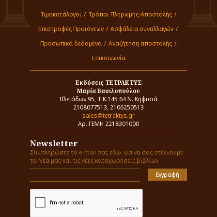
Τιμοκατάλογοι
/
Τρόποι Πληρωμής-Αποστολής
/
Επιστροφές Προϊόντων
/
Ασφάλεια συναλλαγών
/
Προσωπικά δεδομένα
/
Αναζήτηση αποστολής
/
Επικοινωνία
Εκδόσεις ΤΕΤΡΑΚΤΥΣ
Μαρία Βασιλοπούλου
Πλειάδων 95, Τ.Κ.145 64 Ν. Κηφισιά
2108077513, 2106250513
sales@tetraktys.gr
Αρ. ΓΕΜΗ 2218301000
Newsletter
Συμπληρώστε το e-mail σας εδώ, για να σας στέλνουμε
τα Νέα μας και τις νέες καταχωρήσεις βιβλίων