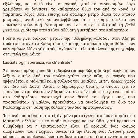
εξιλέωσης, και αυτό είναι σημαντικό, γιατί το συγκεκριμένο έργο
χρειάζεται να δανειστεί το καθαρτήριο θύμα του από το κοινό. Ο
παραπάνω λόγος θέτει επίσης ένα σταθερό μέτρο βάσει του οποίου
μπορούμε, αντιθετικά, να αντιληφθούμε ότι η πικρή μεταμέλεια των
πρωταγωνιστών, όση ένταση και αν έχει, απέχει πολύ από τη
βαθιά
μετάνοια
, χωρίς την οποία είναι αδύνατη η μετάβαση στο Καθαρτήριο.
Πρέπει να γίνει διάκριση μεταξύ της ηθελημένης καθόδου στον Άδη με
απώτερο στόχο το Καθαρτήριο, και της καταδικαστικής καθόδου των
κολασμένων. Μόνο γι’ αυτούς ισχύουν τα τελευταία λόγια της επιγραφής
στην πύλη του Δάντη:
Lasciate ogni speranza, voi ch’ entrate?
Στη συγκεκριμένη τραγωδία εκδηλώνεται ακριβώς η φοβερή αλήθεια των
λέξεων αυτών. Από τον πρώτο χτύπο στην πύλη, οι σκηνές που
εμφανίζεται ο Μάκμπεθ και η σύζυγός του μοιάζουν με την
Κόλαση
χωρίς
τον ίδιο τον Δάντη. Αυτός, ο δημιουργός- θεατής, ο οποίος έχει το
προνόμιο να μπαίνει στον Άδη και να τον αφήνει πίσω του για να περάσει
στο Καθαρτήριο, αντιστοιχεί στον θεατή του έργου μας, που
προσκαλείται- ή μάλλον, προκαλείται- να οικοδομήσει το δικό του
Καθαρτήριο στη βάση της Κόλασης των δύο πρωταγωνιστών.
Το κοινό μπορεί να ταυτιστεί, όχι μόνο με τα εγκλήματα που διαπράττει ο
Μάκμπεθ, αλλά και με το αίσθημα ενοχής που νοιώθει, γιατί πρέπει να
θυμηθούμε ότι η Χριστιανοσύνη είναι, εξ ορισμού, ένας κόσμος
αμαρτωλών που επιζητούν συνειδητά την έλευση ενός Λυτρωτή, ένας
κόσμος που ομολογουμένως τον δυναστεύει μια τέτοια ενοχή από την