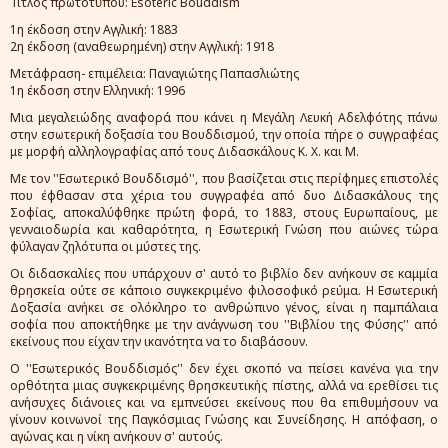
Τίτλος πρωτοτύπου: Esoteric Bouddism
1η έκδοση στην Αγγλική: 1883
2η έκδοση (αναθεωρημένη) στην Αγγλική: 1918
Μετάφραση- επιμέλεια: Παναγιώτης Παπασλιώτης
1η έκδοση στην Ελληνική: 1996
Μια μεγαλειώδης αναφορά που κάνει η Μεγάλη Λευκή Αδελφότης πάνω
στην εσωτερική δοξασία του Βουδδισμού, την οποία πήρε ο συγγραφέας
με μορφή αλληλογραφίας από τους Διδασκάλους Κ. Χ. και Μ.
Με τον ''Εσωτερικό Βουδδισμό'', που βασίζεται στις περίφημες επιστολές
που έφθασαν στα χέρια του συγγραφέα από δυο Διδασκάλους της
Σοφίας, αποκαλύφθηκε πρώτη φορά, το 1883, στους Ευρωπαίους, με
γενναιοδωρία και καθαρότητα, η Εσωτερική Γνώση που αιώνες τώρα
φύλαγαν ζηλότυπα οι μύστες της.
Οι διδασκαλίες που υπάρχουν σ' αυτό το βιβλίο δεν ανήκουν σε καμμία
θρησκεία ούτε σε κάποιο συγκεκριμένο φιλοσοφικό ρεύμα. Η Εσωτερική
Δοξασία ανήκει σε ολόκληρο το ανθρώπινο γένος, είναι η παμπάλαια
σοφία που αποκτήθηκε με την ανάγνωση του ''Βιβλίου της Φύσης'' από
εκείνους που είχαν την ικανότητα να το διαβάσουν.
Ο ''Εσωτερικός Βουδδισμός'' δεν έχει σκοπό να πείσει κανένα για την
ορθότητα μιας συγκεκριμένης θρησκευτικής πίστης, αλλά να ερεθίσει τις
ανήσυχες διάνοιες και να εμπνεύσει εκείνους που θα επιθυμήσουν να
γίνουν κοινωνοί της Παγκόσμιας Γνώσης και Συνείδησης. Η απόφαση, ο
αγώνας και η νίκη ανήκουν σ' αυτούς.