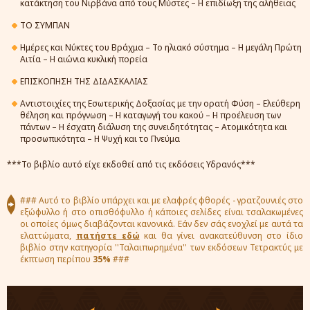
κατάκτηση του Νιρβάνα από τους Μύστες – Η επιδίωξη της αλήθειας
ΤΟ ΣΥΜΠΑΝ
Ημέρες και Νύκτες του Βράχμα – Το ηλιακό σύστημα – Η μεγάλη Πρώτη
Αιτία – Η αιώνια κυκλική πορεία
ΕΠΙΣΚΟΠΗΣΗ ΤΗΣ ΔΙΔΑΣΚΑΛΙΑΣ
Αντιστοιχίες της Εσωτερικής Δοξασίας με την ορατή Φύση – Ελεύθερη
θέληση και πρόγνωση – Η καταγωγή του κακού – Η προέλευση των
πάντων – Η έσχατη διάλυση της συνειδητότητας – Ατομικότητα και
προσωπικότητα – Η Ψυχή και το Πνεύμα
***Το βιβλίο αυτό είχε εκδοθεί από τις εκδόσεις Υδρανός***
### Αυτό το βιβλίο υπάρχει και με ελαφρές φθορές - γρατζουνιές στο
εξώφυλλο ή στο οπισθόφυλλο ή κάποιες σελίδες είναι τσαλακωμένες
οι οποίες όμως διαβάζονται κανονικά. Εάν δεν σάς ενοχλεί με αυτά τα
ελαττώματα,
πατήστε εδώ
και θα γίνει ανακατεύθυνση στο ίδιο
βιβλίο στην κατηγορία ''Ταλαιπωρημένα'' των εκδόσεων Τετρακτύς με
έκπτωση περίπου
35%
###