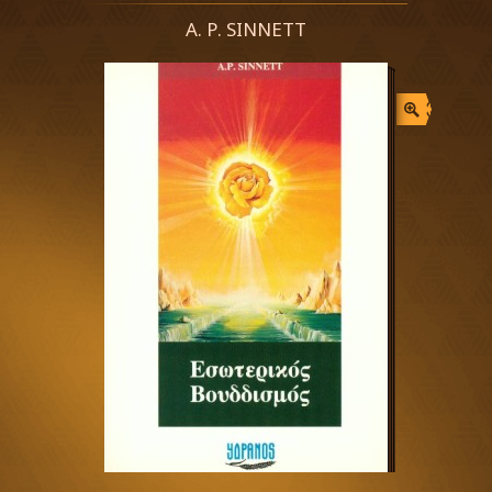
Α. Ρ. SΙΝΝΕTΤ