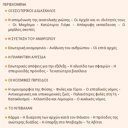
ΠΕΡΙΕΧΟΜΕΝΑ
ΟΙ ΕΣΩΤΕΡΙΚΟΙ ΔΙΔΑΣΚΑΛΟΙ
Η απομόνωση της ανατολικής γνώσης – Οι Αρχάτ και οι ιδιότητές τους
– Οι Μαχάτμα – Κατώτεροι Γιόγκι – Απόκρυφη εκπαίδευση – Ο
μεγάλος σκοπός
Η ΣΥΣΤΑΣΗ ΤΟΥ ΑΝΘΡΩΠΟΥ
Εσωτερική κοσμογονία – Ανάλυση του ανθρώπου – Οι επτά αρχές
Η ΠΛΑΝΗΤΙΚΗ ΑΛΥΣΙΔΑ
Εσωτερικές απόψεις για την εξέλιξη – Η αλυσίδα των σφαιρών – Η
σπειροειδής πρόοδος – Τα κατώτερα βασίλεια
ΟΙ ΚΟΣΜΙΚΕΣ ΠΕΡΙΟΔΟΙ
Η ομοιομορφία της Φύσης – Φυλές και Γύροι – Ο επταδικός νόμος –
Αντικειμενικές και υποκειμενικές ζωές – Παλαιότερες φυλές στη Γη –
Κατακλυσμοί – Ατλαντίδα και Λεμουρία – Ο κυκλικός νόμος
ΤΟ ΝΤΕΒΑΧΑΝ
Κάρμα – Η διαίρεση των αρχών κατά τον Θάνατο – Η πρόοδος της
ανώτερης δυάδας – Η ύπαρξη στο Ντεβαχάν – Το Αβίτσι