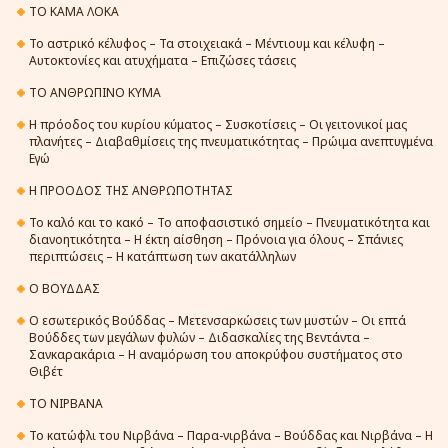
ΤΟ ΚΑΜΑ ΛΟΚΑ
Το αστρικό κέλυφος – Τα στοιχειακά – Μέντιουμ και κέλυφη –
Αυτοκτονίες και ατυχήματα – Επιζώσες τάσεις
ΤΟ ΑΝΘΡΩΠΙΝΟ ΚΥΜΑ
Η πρόοδος του κυρίου κύματος – Συσκοτίσεις – Οι γειτονικοί μας
πλανήτες – Διαβαθμίσεις της πνευματικότητας – Πρώιμα ανεπτυγμένα
Εγώ
Η ΠΡΟΟΔΟΣ ΤΗΣ ΑΝΘΡΩΠΟΤΗΤΑΣ
Το καλό και το κακό – Το αποφασιστικό σημείο – Πνευματικότητα και
διανοητικότητα – Η έκτη αίσθηση – Πρόνοια για όλους – Σπάνιες
περιπτώσεις – Η κατάπτωση των ακατάλληλων
Ο ΒΟΥΔΔΑΣ
Ο εσωτερικός Βούδδας – Μετενσαρκώσεις των μυστών – Οι επτά
Βούδδες των μεγάλων φυλών – Διδασκαλίες της Βεντάντα –
Σανκαρακάρια – Η αναμόρωση του αποκρύφου συστήματος στο
Θιβέτ
ΤΟ ΝΙΡΒΑΝΑ
Το κατώφλι του Νιρβάνα – Παρα-νιρβάνα – Βούδδας και Νιρβάνα – Η