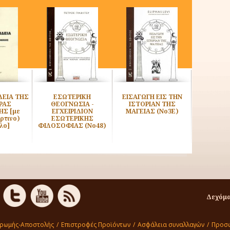
ΔΕΙΑ ΤΗΣ
ΕΣΩΤΕΡΙΚΗ
ΕΙΣΑΓΩΓΗ ΕΙΣ ΤΗΝ
ΕΠΙΣΚΟΠ
ΡΑΣ
ΘΕΟΓΝΩΣΙΑ -
ΙΣΤΟΡΙΑΝ ΤΗΣ
ΤΗΣ ΜΥΗΣ
ΗΣ [με
ΕΓΧΕΙΡΙΔΙΟΝ
ΜΑΓΕΙΑΣ (Νο3Ε)
ρτινο)
ΕΣΩΤΕΡΙΚΗΣ
λο]
ΦΙΛΟΣΟΦΙΑΣ (Νο48)
Δεχόμα
ηρωμής-Αποστολής
/
Επιστροφές Προϊόντων
/
Ασφάλεια συναλλαγών
/
Προσω