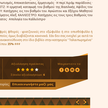
Φωτισμός, Αποκατάστασις, Ερμητισμός · Η περί Χιράμ παράδοσις ·
BLITZ: Η ερμητική καταγωγή του βαθμού της Βασιλικής Αψίδος του
: Κατήχησις εις τον βαθμόν του Αγνώστου και Εξόχου Μαθητού
όμητος Αλεξ. ΚΑΛΛΙΟΣΤΡΟ: Κατήχησις εις τους τρεις Βαθμούς του
ατος · Απολογία του Καλλιόστρο·
αφρές φθορές - γρατζουνιές στο εξώφυλλο ή στο οπισθόφυλλο ή
οποίες όμως διαβάζονται κανονικά. Εάν δεν σας ενοχλεί με αυτά τα
ι ανακατεύθυνση στο ίδιο βιβλίο στην κατηγορία ''Ταλαιπωρημένα''
ρίπου
35%
###
Αξιολόγηση προϊόντος
Μοιραστείτε το:
Σύνολο αξιολογήσεων:
6
ορίες;
Επικοινωνήστε μαζί μας
‹
›