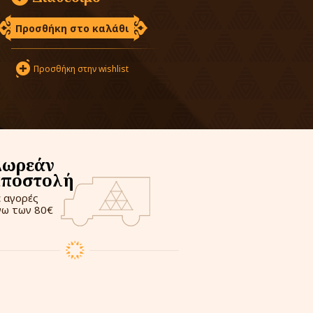
Προσθήκη στο καλάθι
Προσθήκη στην wishlist
Δωρεάν
αποστολή
ε αγορές
νω των 80€