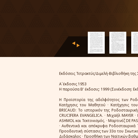
‹
›
Εκδόσεις Τετρακτύς/Διμελή-Βιβλιοθήκη της 
Α΄έκδοσις 1953
Η παρούσα Β' έκδοσις: 1999 (Συνέκδοση: Εκ
Η Προϊστορία της αδελφότητος των Ροδο
Κατήχησις του Μαθητού · Κατήχησις του
BRICAUD: Το ιστορικόν της Ροδοσταυρικής
CRUCIFERA EVANGELICA. · Μιχαήλ MAYER · 
ASHMOL και Τεκτονισμός. · Μαρτινέζ DE PA
· Αυθεντικά και απόκρυφα Ροδοσταυρικά Τ
Προοδευτική σύστασις των 33ο του Σκωτικο
Διδάσκαλος · Προσθήκη των Ναϊτικών βαθμώ