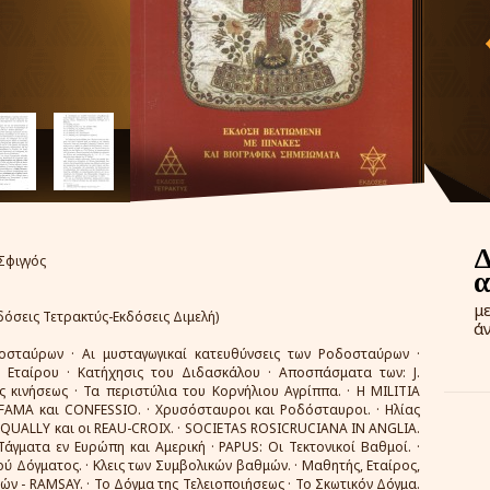
Σφιγγός
μ
δόσεις Τετρακτύς-Εκδόσεις Διμελή)
ά
σταύρων · Αι μυσταγωγικαί κατευθύνσεις των Ροδοσταύρων ·
 Εταίρου · Κατήχησις του Διδασκάλου · Αποσπάσματα των: J.
 κινήσεως · Τα περιστύλια του Κορνήλιου Αγρίππα. · Η MILITIA
FAMA και CONFESSIO. · Χρυσόσταυροι και Ροδόσταυροι. · Ηλίας
SQUALLY και οι REAU-CROIX. · SOCIETAS ROSICRUCIANA IN ANGLIA.
άγματα εν Ευρώπη και Αμερική · PAPUS: Οι Τεκτονικοί Βαθμοί. ·
ύ Δόγματος. · Κλεις των Συμβολικών βαθμών. · Μαθητής, Εταίρος,
ν - RAMSAY. · Το Δόγμα της Τελειοποιήσεως · Το Σκωτικόν Δόγμα.