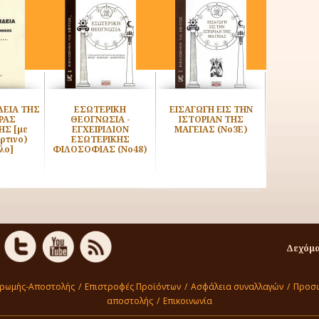
ΔΕΙΑ ΤΗΣ
ΕΣΩΤΕΡΙΚΗ
ΕΙΣΑΓΩΓΗ ΕΙΣ ΤΗΝ
ΕΠΙΣΚΟΠ
ΡΑΣ
ΘΕΟΓΝΩΣΙΑ -
ΙΣΤΟΡΙΑΝ ΤΗΣ
ΤΗΣ ΜΥΗΣ
ΗΣ [με
ΕΓΧΕΙΡΙΔΙΟΝ
ΜΑΓΕΙΑΣ (Νο3Ε)
ρτινο)
ΕΣΩΤΕΡΙΚΗΣ
λο]
ΦΙΛΟΣΟΦΙΑΣ (Νο48)
Δεχόμα
ηρωμής-Αποστολής
/
Επιστροφές Προϊόντων
/
Ασφάλεια συναλλαγών
/
Προσω
αποστολής
/
Επικοινωνία