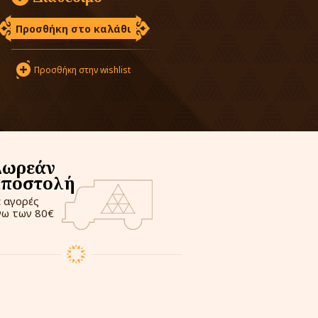
Προσθήκη στο καλάθι
Προσθήκη στην wishlist
Δωρεάν
αποστολή
ε αγορές
νω των 80€