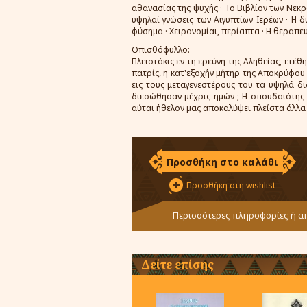
αθανασίας της ψυχής · Το Βιβλίον των Νεκρ
υψηλαί γνώσεις των Αιγυπτίων Ιερέων · Η δ
φύσημα · Χειρονομίαι, περίαπτα · Η θεραπευ
Οπισθόφυλλο:
Πλειστάκις εν τη ερεύνη της Αληθείας, ετέ
πατρίς, η κατ'εξοχήν μήτηρ της Αποκρύφου
εις τους μεταγενεστέρους του τα υψηλά δ
διεσώθησαν μέχρις ημών ; Η σπουδαιότης 
αύται ήθελον μας αποκαλύψει πλείστα άλλα 
Προσθήκη στο καλάθι
Προσθήκη στη wishlist
Περισσότερες πληροφορίες ή απ
Δείτε επίσης