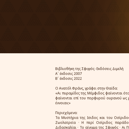
Βιβλιοθήκη της Σφιγγός- Εκδόσεις Διμελή
Α΄ έκδοσις 2007
Β΄ έκδοσις 2022
Ο Ανατόλ Φράνς, γράφει στην Θαϊδα:
«Αι πυραμίδες της Μέμφιδος φαίνονται ότα
φαίνονται επί του πορφυρού ουρανού ως μ
έννοιαν;»
Περιεχόμενα:
Τα Μυστήρια της Ισιδος και του Οσίριδος
Ζωολατρεία · Η περί Οσίριδος παράδο
Διδασκαλίαι · Το αίνιγμα της Σφιγγός · Αι