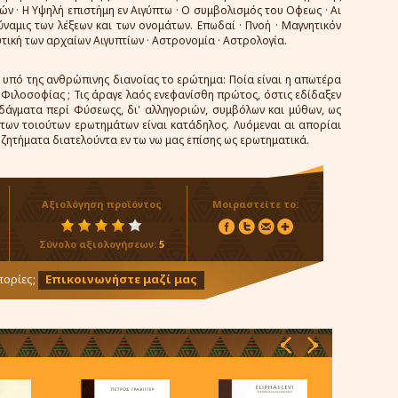
ών · Η Υψηλή επιστήμη εν Αιγύπτω · Ο συμβολισμός του Οφεως · Αι
ύναμις των λέξεων και των ονομάτων. Επωδαί · Πνοή · Μαγνητικόν
τική των αρχαίων Αιγυπτίων · Αστρονομία · Αστρολογία.
θη υπό της ανθρώπινης διανοίας το ερώτημα: Ποία είναι η απωτέρα
 Φιλοσοφίας ; Τις άραγε λαός ενεφανίσθη πρώτος, όστις εδίδαξεν
ιδάγματα περί Φύσεωςς, δι' αλληγοριών, συμβόλων και μύθων, ως
των τοιούτων ερωτημάτων είναι κατάδηλος. Λυόμεναι αι απορίαι
ζητήματα διατελούντα εν τω νω μας επίσης ως ερωτηματικά.
Αξιολόγηση προϊόντος
Μοιραστείτε το:
Σύνολο αξιολογήσεων:
5
ορίες;
Επικοινωνήστε μαζί μας
‹
›