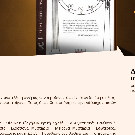
μ
ά
ν ανατέλλη η αυγή ως κώνοι ροδίνου φωτός, όταν δε δύη ο ήλιος,
αύρα τρίγωνα. Ποιός όμως θα εισδύση εις την ενδόμυχον αυτών
 · Μία κατ’ εξοχήν Μυητική Σχολή · Το Αιγυπτιακόν Πάνθεον ή
σις · Ελάσσονα Μυστήρια · Μείζονα Μυστήρια · Εσωτερικαί
 Πυραμίδες και η Σφίγξ · Η σύνθεσις του Ανθρώπου · Το Δόγμα της