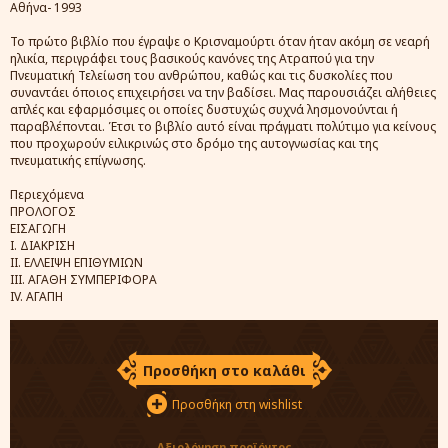
Αθήνα- 1993
Το πρώτο βιβλίο που έγραψε ο Κρισναμούρτι όταν ήταν ακόμη σε νεαρή
ηλικία, περιγράφει τους βασικούς κανόνες της Ατραπού για την
Πνευματική Τελείωση του ανθρώπου, καθώς και τις δυσκολίες που
συναντάει όποιος επιχειρήσει να την βαδίσει. Μας παρουσιάζει αλήθειες
απλές και εφαρμόσιμες οι οποίες δυστυχώς συχνά λησμονούνται ή
παραβλέπονται. Έτσι το βιβλίο αυτό είναι πράγματι πολύτιμο για κείνους
που προχωρούν ειλικρινώς στο δρόμο της αυτογνωσίας και της
πνευματικής επίγνωσης.
Περιεχόμενα
ΠΡΟΛΟΓΟΣ
ΕΙΣΑΓΩΓΗ
Ι. ΔΙΑΚΡΙΣΗ
ΙΙ. ΕΛΛΕΙΨΗ ΕΠΙΘΥΜΙΩΝ
ΙΙΙ. ΑΓΑΘΗ ΣΥΜΠΕΡΙΦΟΡΑ
IV. ΑΓΑΠΗ
Προσθήκη στο καλάθι
Προσθήκη στη wishlist
Αξιολόγηση προϊόντος