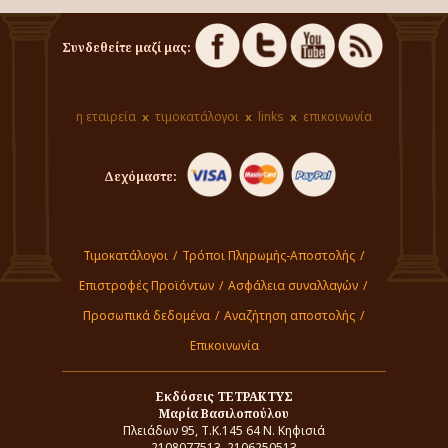
Συνδεθείτε μαζί μας:
η εταιρεία
τιμοκατάλογοι
links
επικοινωνία
Δεχόμαστε:
Τιμοκατάλογοι
/
Τρόποι Πληρωμής-Αποστολής
/
Επιστροφές Προϊόντων
/
Ασφάλεια συναλλαγών
/
Προσωπικά δεδομένα
/
Αναζήτηση αποστολής
/
Επικοινωνία
Εκδόσεις ΤΕΤΡΑΚΤΥΣ
Μαρία Βασιλοπούλου
Πλειάδων 95, Τ.Κ.145 64 Ν. Κηφισιά
2108077513, 2106250513