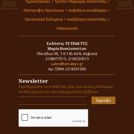
Τιμοκατάλογοι
/
Τρόποι Πληρωμής-Αποστολής
/
Επιστροφές Προϊόντων
/
Ασφάλεια συναλλαγών
/
Προσωπικά δεδομένα
/
Αναζήτηση αποστολής
/
Επικοινωνία
Εκδόσεις ΤΕΤΡΑΚΤΥΣ
Μαρία Βασιλοπούλου
Πλειάδων 95, Τ.Κ.145 64 Ν. Κηφισιά
2108077513, 2106250513
sales@tetraktys.gr
Αρ. ΓΕΜΗ 2218301000
Newsletter
Συμπληρώστε το e-mail σας εδώ, για να σας στέλνουμε
τα Νέα μας και τις νέες καταχωρήσεις βιβλίων