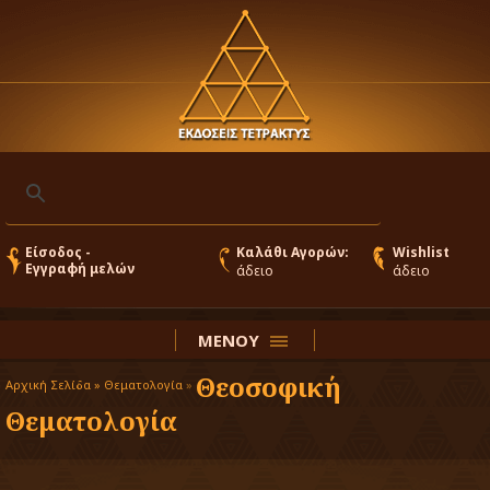
Είσοδος -
Καλάθι Αγορών:
Wishlist
Εγγραφή μελών
άδειο
άδειο
ΜΕΝΟΥ
Θεοσοφική
Αρχική Σελίδα »
Θεματολογία
»
Θεματολογία