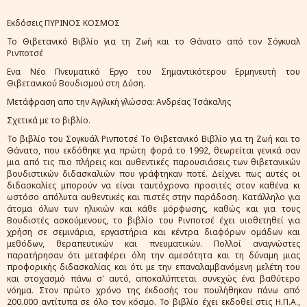
Εκδόσεις ΠΥΡΙΝΟΣ ΚΟΣΜΟΣ
Το Θιβετανικό Βιβλίο για τη Ζωή και το Θάνατο από τον Σόγκυαλ
Ρινποτσέ
Ενα Νέο Πνευματικό Εργο του Σημαντικότερου Ερμηνευτή του
Θιβετανικού Βουδισμού στη Δύση.
Μετάφραση απο την Αγγλική γλώσσα: Ανδρέας Τσάκαλης
Σχετικά με το βιβλίο.
Το βιβλίο του Σογκυάλ Ρινποτσέ Το Θιβετανικό Βιβλίο για τη Ζωή και το
Θάνατο, που εκδόθηκε για πρώτη φορά το 1992, θεωρείται γενικά σαν
μια από τις πιο πλήρεις και αυθεντικές παρουσιάσεις των θιβετανικών
βουδιστικών διδασκαλιών που γράφτηκαν ποτέ. Δείχνει πως αυτές οι
διδασκαλίες μπορούν να είναι ταυτόχρονα προσιτές στον καθένα κι
ωστόσο απόλυτα αυθεντικές και πιστές στην παράδοση. Κατάλληλο για
άτομα όλων των ηλικιών και κάθε μόρφωσης, καθώς και για τους
Βουδιστές ασκούμενους, το βιβλίο του Ρινποτσέ έχει υιοθετηθεί για
χρήση σε σεμινάρια, εργαστήρια και κέντρα διαφόρων ομάδων και
μεθόδων, θεραπευτικών και πνευματικών. Πολλοί αναγνώστες
παρατήρησαν ότι μεταφέρει όλη την αμεσότητα και τη δύναμη μιας
προφορικής διδασκαλίας και ότι με την επαναλαμβανόμενη μελέτη του
και στοχασμό πάνω σ' αυτό, αποκαλύπτεται συνεχώς ένα βαθύτερο
νόημα. Στον πρώτο χρόνο της έκδοσής του πουλήθηκαν πάνω από
200.000 αντίτυπα σε όλο τον κόσμο. Το βιβλίο έχει εκδοθεί στις Η.Π.Α.,