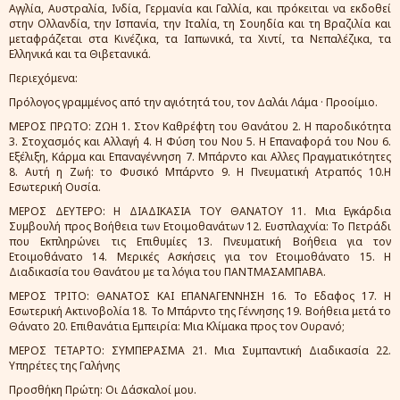
Αγγλία, Αυστραλία, Ινδία, Γερμανία και Γαλλία, και πρόκειται να εκδοθεί
στην Ολλανδία, την Ισπανία, την Ιταλία, τη Σουηδία και τη Βραζιλία και
μεταφράζεται στα Κινέζικα, τα Ιαπωνικά, τα Χιντί, τα Νεπαλέζικα, τα
Ελληνικά και τα Θιβετανικά.
Περιεχόμενα:
Πρόλογος γραμμένος από την αγιότητά του, τον Δαλάι Λάμα · Προοίμιο.
ΜΕΡΟΣ ΠΡΩΤΟ: ΖΩΗ 1. Στον Καθρέφτη του Θανάτου 2. Η παροδικότητα
3. Στοχασμός και Αλλαγή 4. Η Φύση του Νου 5. Η Επαναφορά του Νου 6.
Εξέλιξη, Κάρμα και Επαναγέννηση 7. Μπάρντο και Αλλες Πραγματικότητες
8. Αυτή η Ζωή: το Φυσικό Μπάρντο 9. Η Πνευματική Ατραπός 10.Η
Εσωτερική Ουσία.
ΜΕΡΟΣ ΔΕΥΤΕΡΟ: Η ΔΙΑΔΙΚΑΣΙΑ ΤΟΥ ΘΑΝΑΤΟΥ 11. Μια Εγκάρδια
Συμβουλή προς Βοήθεια των Ετοιμοθανάτων 12. Ευσπλαχνία: Το Πετράδι
που Εκπληρώνει τις Επιθυμίες 13. Πνευματική Βοήθεια για τον
Ετοιμοθάνατο 14. Μερικές Ασκήσεις για τον Ετοιμοθάνατο 15. Η
Διαδικασία του Θανάτου με τα λόγια του ΠΑΝΤΜΑΣΑΜΠΑΒΑ.
ΜΕΡΟΣ ΤΡΙΤΟ: ΘΑΝΑΤΟΣ ΚΑΙ ΕΠΑΝΑΓΕΝΝΗΣΗ 16. Το Εδαφος 17. Η
Εσωτερική Ακτινοβολία 18. Το Μπάρντο της Γέννησης 19. Βοήθεια μετά το
Θάνατο 20. Επιθανάτια Εμπειρία: Μια Κλίμακα προς τον Ουρανό;
ΜΕΡΟΣ ΤΕΤΑΡΤΟ: ΣΥΜΠΕΡΑΣΜΑ 21. Μια Συμπαντική Διαδικασία 22.
Υπηρέτες της Γαλήνης
Προσθήκη Πρώτη: Οι Δάσκαλοί μου.