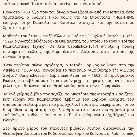
το Χριστιανικό. Τούτο το δεύτερο είναι που μας αφορά.
Γύρω στο 1480, λίγο πριν τον διωγμό των Εβραίων από την Ισπανία, ένας
Χριστιανός, ο Ιωάννης Πίκο, Κόμης ντε λα Μιράντολα (1463-1494),
εισήγαγε στην Καμπαλά το Χριστικό στοιχείο και την κατέστησε
Χριστοκεντρική.
Μαθητής του ήταν –μεταξύ άλλων– ο Ιωάννης Ρώυχλιν ή Καπνίων (1455-
1522), ο γνωστός φιλόλογος και Ουμανιστής, τού οποίου το έργο “Περί τής
Καμπαλιστικής Τέχνης” (De Arte Cabalistica-1517) υπήρξε η πρώτη
συστηματική έκθεσις της Καμπαλιστικής Δοξασίας στην ιστορία τής
ανθρωπότητος.
Έναν περίπου αιώνα αργότερα, ο ιατρός Ερρίκος Κούνρατ από την
Λειψία (c. 1560-1605) συγγράφει το περίφημο “Αμφιθέατρο τής Αιώνιας
Σοφίας” (Amphitheatrum Sapientiae Aeternae – 1602). Οι Εμβληματικές
Εικόνες τού βιβλίου αυτού αποτελούν μέχρι τις ημέρες μας αντικείμενο
μελέτης και διαλογισμού επί θεμάτων Καμπαλιστικών κι Ερμητικών.
Το ανά χείρας βιβλίο προσεγγίζει τα Μυστήρια τής Μερκαβά. Βασίζεται
κατ' εξοχήν στο Καμπαλιστικό Έμβλημα τού Ερρίκου Κούνρατ, τού
οποίου αποτελεί ερμηνευτικό μας σχόλιο. Περαιτέρω τεκμηρίωσις –όπου
θεωρήθηκε απαραίτητη– έχει ληφθή από το κείμενο τού Αμφιθεάτρου
τού Κούνρατ καθώς επίσης από το “Περί της Καμπαλιστικής Τέχνης” τού
Ρώυχλιν.
Στο πρώτο μέρος του παρόντος βιβλίου, λοιπόν, διερευνούμε την
Θεοσοφική Δοξασία του Ροδοσταύρου Ερρίκου Κούνρατ: δηλαδή το πώς