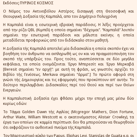
Εκδόσεις ΠΥΡΙΝΟΣ ΚΟΣΜΟΣ
Ο Νόμος του Ακτινοβόλου Αστέρος. Εισαγωγή στη Θεοσοφική και
Θεουργική Δοξασία τής Καμπαλά, απο τον Δημήτριο Πολυχρόνη
Η Καμπαλά είναι η εσωτερική εβραϊκή παράδοσις. Η λέξις προέρχεται
από την ρίζα QBL (Κιμπέλ) η οποία σημαίνει “δέχομαι”. “Καμπαλά” λοιπόν
σημαίνει την εσωτερική παράδοσι και μάλιστα εκείνην, η οποία
μεταδίδεται προφορικώς από τον διδάσκαλο στον μαθητή.
Η Δοξασία τής Καμπαλά αποτελεί μία διδασκαλία η οποία σκοπόν έχει να
βοηθήση τον άνθρωπο να εκπληρωθή ως ον και να πραγματοποιήση τον
σκοπό τής υπάρξεώς του. Προς τούτο, αναπτύσσεται σε δύο μεγάλα
κεφάλαια, τα οποία ονομάζονται Έργο Μπερεσίτ και Έργο Μερκαβά
[Beresit σημαίνει “εν αρχή”: με αυτή τη φράσι, ως γνωστόν, αρχίζει το
Βιβλίο τής Γενέσεως. Merkava σημαίνει “άρμα”.] Το πρώτο αφορά στη
γνώσι τής Δημιουργίας και τις εφαρμογές που προκύπτουν απ' αυτήν. Το
δεύτερο περιλαμβάνει Διδασκαλίες περί τού Θεού και περί των Θείων
Ενεργειών.
Η Καμπαλιστική Δοξασία έχει φθάσει μέχρι την εποχή μας μέσω δύο
κυρίως οδών:
Το Τάγμα Golden Dawn τής Αγγλίας (Mcgregor Mathers, Dion Fortune,
Arthur Waite, William Westcott κι ο ακατονόμαστος Alistair Crowley), τα
έργα των οποίων σε καμμία περίπτωσι δεν θα μπορούσαν να θεωρηθούν
ότι εκφράζουν το αυθεντικό πνεύμα τής Καμπαλά.
Τον Μαρτινιστικό κύκλο των Papus, Eliphas Levi, Stanislas de Guaita κ.α, οι