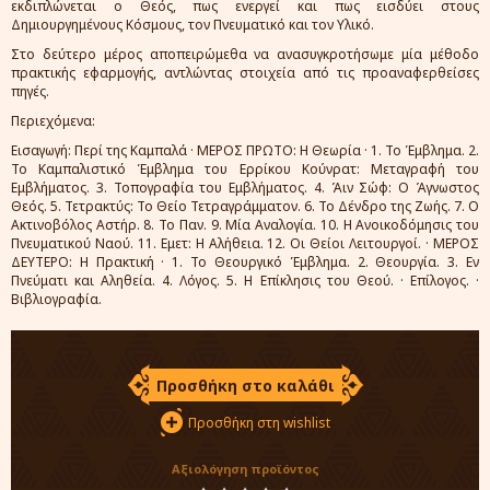
εκδιπλώνεται ο Θεός, πως ενεργεί και πως εισδύει στους
Δημιουργημένους Κόσμους, τον Πνευματικό και τον Υλικό.
Στο δεύτερο μέρος αποπειρώμεθα να ανασυγκροτήσωμε μία μέθοδο
πρακτικής εφαρμογής, αντλώντας στοιχεία από τις προαναφερθείσες
πηγές.
Περιεχόμενα:
Εισαγωγή: Περί της Καμπαλά · ΜΕΡΟΣ ΠΡΩΤΟ: Η Θεωρία · 1. Το Έμβλημα. 2.
Το Καμπαλιστικό Έμβλημα του Ερρίκου Κούνρατ: Μεταγραφή του
Εμβλήματος. 3. Τοπογραφία του Εμβλήματος. 4. Άιν Σώφ: Ο Άγνωστος
Θεός. 5. Τετρακτύς: To Θείο Τετραγράμματον. 6. Το Δένδρο της Ζωής. 7. Ο
Ακτινοβόλος Αστήρ. 8. Το Παν. 9. Μία Αναλογία. 10. Η Ανοικοδόμησις του
Πνευματικού Ναού. 11. Εμετ: Η Αλήθεια. 12. Οι Θείοι Λειτουργοί. · ΜΕΡΟΣ
ΔΕΥΤΕΡΟ: Η Πρακτική · 1. Το Θεουργικό Έμβλημα. 2. Θεουργία. 3. Εν
Πνεύματι και Αληθεία. 4. Λόγος. 5. Η Επίκλησις του Θεού. · Επίλογος. ·
Βιβλιογραφία.
Προσθήκη στο καλάθι
Προσθήκη στη wishlist
Αξιολόγηση προϊόντος