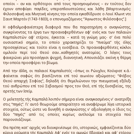
οποίοι – αν και ορθότεροι από τους προηγουμένους – εν τούτοις δεν
έχουν αποφύγει παγίδες, υπεραπλουστεύσεις και λάθη [Μαρτινισμός:
Φιλοσοφική και Μυητική κίνησις την οποία εγκαθίδρυσε ο Λουί Κλωντ ντε
Σαιντ Μαρτέν (1743-1803), ο επονομαζόμενος “Άγνωστος Φιλόσοφος”.]
Η οφθαλμοφανέστερη διαφορά που θα παρατηρήση ο αναγνώστης,
συγκρίνοντας τα έργα των προαναφερθέντων αφ' ενός και των παλαιών
Καμπαλιστών αφ' ετέρου, έγκειται – κατά τη γνώμη μας- σ' ένα πολύ
ουσιαστικό σημείο, το οποίο χαρακτηρίζει το “πνεύμα” τής όλης
προσεγγίσεως: και τούτο είναι η ευσέβεια. Οι προαναφερθέντες κύκλοι
ομιλούν περί τού Θεού σαν...καθηγητές ανατομίας. Ο λόγος τους
φανερώνει μία προσέγγισι ψυχρή, διανοητική. Απουσιάζει εκείνη η θέρμη
την οποία προσφέρει το βίωμα.
Από την άλλη, οι παλαιοί Καμπαλιστές –όπως οι Ρώυχλιν, Κούνρατ κ.ά.-
φαίνεται σαφώς ότι βασίζονται επί τού αιωνίου αξιώματος: “Φόβος
Θεού απαρχή Σοφίας”, δηλαδή ότι θεμελιώνουν την πνευματική εξέλιξι
τού ανθρώπου επί τού Σεβασμού προς τον Θεό, επί τής Ευσεβείας, της
αρετής των Ισείμ.
Ο μελετητής τής Καμπαλά λοιπόν σήμερα είναι αναγκασμένος ν' ανατρέξη
στις “πηγές”. Γι' αυτό θεωρούμε απαραίτητο να αναφέρωμε λίγα ιστορικά
στοιχεία, ούτως ώστε να δυνηθή ο αναγνώστης ν' αξιολογήση ο ίδιος τις
δύο “πηγές” από τις οποίες κυρίως αντλούμε τα στοιχεία πού
παρουσιάζουμε.
Θα πρέπη κατ' αρχάς να διευκρινίσωμε ότι, ιστορικώς, εμφανίζονται δύο
κύρια ρεύματα τής Καμπαλά: Aφ' ενός το αμιγώς Εβραϊκό και αφ' ετέρου