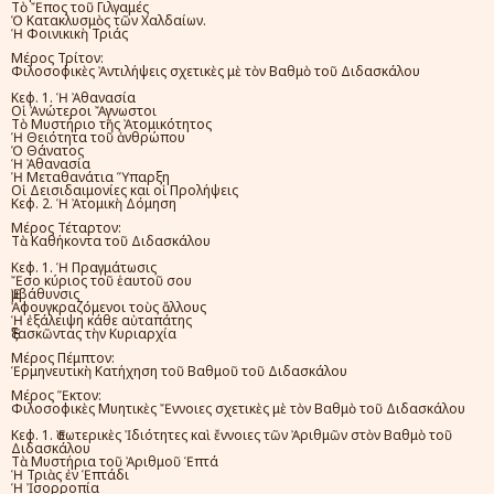
Τὸ Ἔπος τοῦ Γιλγαμές
Ὁ Κατακλυσμὸς τῶν Χαλδαίων.
Ἡ Φοινικικὴ Τριάς
Μέρος Τρίτον:
Φιλοσοφικὲς Ἀντιλήψεις σχετικὲς μὲ τὸν Βαθμὸ τοῦ Διδασκάλου
Κεφ. 1. Ἡ Ἀθανασία
Οἱ Ἀνώτεροι Ἄγνωστοι
Τὸ Μυστήριο τῆς Ἀτομικότητος
Ἡ Θειότητα τοῦ ἀνθρώπου
Ὁ Θάνατος
Ἡ Ἀθανασία
Ἡ Μεταθανάτια Ὕπαρξη
Οἱ Δεισιδαιμονίες και οἱ Προλήψεις
Κεφ. 2. Ἡ Ἀτομικὴ Δόμηση
Μέρος Τέταρτον:
Τὰ Καθήκοντα τοῦ Διδασκάλου
Κεφ. 1. Ἡ Πραγμάτωσις
Ἔσo κύριος τοῦ ἑαυτοῦ σου
Ἐμβάθυνσις
Ἀφουγκραζόμενοι τοὺς ἄλλους
Ἡ ἐξάλειψη κάθε αὐταπάτης
Ἐξασκῶντας τὴν Κυριαρχία
Μέρος Πέμπτον:
Ἑρμηνευτικὴ Κατήχηση τοῦ Βαθμοῦ τοῦ Διδασκάλου
Μέρος Ἕκτον:
Φιλοσοφικὲς Μυητικὲς Ἔννοιες σχετικὲς μὲ τὸν Βαθμὸ τοῦ Διδασκάλου
Κεφ. 1. Ἐσωτερικὲς Ἰδιότητες καὶ ἔννοιες τῶν Ἀριθμῶν στὸν Βαθμὸ τοῦ
Διδασκάλου
Τὰ Μυστήρια τοῦ Ἀριθμοῦ Ἑπτά
Ἡ Τριὰς ἐν Ἑπτάδι
Ἡ Ἰσορροπία