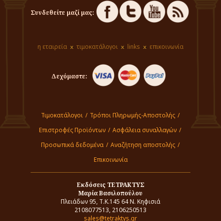
Συνδεθείτε μαζί μας:
η εταιρεία
τιμοκατάλογοι
links
επικοινωνία
Δεχόμαστε:
Τιμοκατάλογοι
/
Τρόποι Πληρωμής-Αποστολής
/
Επιστροφές Προϊόντων
/
Ασφάλεια συναλλαγών
/
Προσωπικά δεδομένα
/
Αναζήτηση αποστολής
/
Επικοινωνία
Εκδόσεις ΤΕΤΡΑΚΤΥΣ
Μαρία Βασιλοπούλου
Πλειάδων 95, Τ.Κ.145 64 Ν. Κηφισιά
2108077513, 2106250513
sales@tetraktys.gr