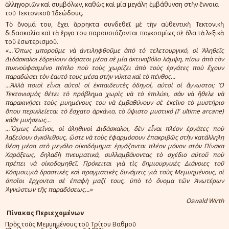
ἀλληγοριῶν καὶ συμβόλων, καθὼς καὶ μία μεγάλη ἐμβάθυνση στὴν ἔννοια
τοῦ Τεκτονικοῦ Ἰδεώδους.
Τὸ ὄνομά του, ἔχει ἄρρηκτα συνδεθεῖ μὲ τὴν αὐθεντικὴ Τεκτονικὴ
διδασκαλία καὶ τὰ ἔργα του παρουσιάζονται παγκοσμίως σὲ ὅλα τὰ λεξικὰ
τοῦ ἐσωτερισμοῦ.
«...Ὅπως μποροῦμε νὰ ἀντιληφθοῦμε ἀπὸ τὸ τελετουργικό, οἱ Ἀληθεῖς
Διδάσκαλοι ἑδρεύουν ἀόρατοι μέσα σὲ μία ἀκτινοβόλο λάμψη, πίσω ἀπὸ τὸν
πυκνοϋφασμένο πέπλο ποὺ τοὺς χωρίζει ἀπὸ τοὺς ἐργάτες ποὺ ἔχουν
παραδώσει τὸν ἑαυτό τους μέσα στὴν νύκτα καὶ τὸ πένθος...
...Ἀλλὰ ποιοὶ εἶναι αὐτοὶ οἱ ἐκπαιδευτὲς ὁδηγοί, αὐτοὶ οἱ ἄγνωστοι; Ὁ
Τεκτονισμὸς θέτει τὸ πρόβλημα χωρὶς νὰ τὸ ἐπιλύει, σὰν νὰ ἤθελε νὰ
παρακινήσει τοὺς μυημένους του νὰ ἐμβαθύνουν σὲ ἐκεῖνο τὸ μυστήριο
ὅπου περικλείεται τὸ ἔσχατο ἀρκάνιο, τὸ ὕψιστο μυστικό (l’ ultime arcane)
κάθε μυήσεως...
...Ὅμως ἐκεῖνοι, οἱ ἀληθινοὶ Διδάσκαλοι, δὲν εἶναι πλέον ἐργάτες ποὺ
λαξεύουν ὀγκόλιθους, ὥστε νὰ τοὺς ἐφαρμόσουν ἐπακριβῶς στὴν κατάλληλη
θέση μέσα στὸ μεγάλο οἰκοδόμημα: ἐργάζονται πλέον μόνον στὸν Πίνακα
Χαράξεως, δηλαδὴ πνευματικά, συλλαμβάνοντας τὸ σχέδιο αὐτοῦ ποὺ
πρέπει νὰ οἰκοδομηθεῖ. Πρόκειται γιὰ τὶς δημιουργικὲς Διάνοιες τοῦ
Κόσμου,γιὰ δραστικὲς καὶ πραγματικὲς δυνάμεις γιὰ τοὺς Μεμυημένους, οἱ
ὁποῖοι ἔρχονται σὲ ἐπαφὴ μαζί τους, ὑπὸ τὸ ὄνομα τῶν Ἀνωτέρων
Ἀγνώστων τῆς παραδόσεως...»
Oswald Wirth
Πίνακας Περιεχομένων
Πρὸς τοὺς Μεμυημένους τοῦ Τρίτου Βαθμοῦ