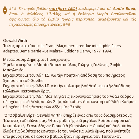
###
Τὸ παρὸν βιβλίο (
πατῆστε ἐ
δῶ
)
κυκλοφορεί και
μὲ
Audio Book,
ὅπου ὁ Φιλόθεος
Ἡ
λιάδης
καὶ ἡ ἐκδότρια Μαρία Βασιλοπούλου
ἀφηγοῦνται ὅλο τὸ βιβλίο (χωρὶς περικοπές, ἀναφέροντας καὶ τὶς
περισσότερες ὑποσημειώσεις)
###
Oswald Wirth
Τίτλος πρωτοτύπου: Le Franc-Maçonnerie rendue intelligible à ses
adeptes. 3ème partie «Le Maître», Éditions Dervy, 1977, 1994.
Μετάφραση: Δημήτριος Πολυχρόνης.
Ἐπιμέλεια κειμένου: Μαρία Βασιλοπούλου, Γιῶργος Γαλώνης, Σοφία
Μπαγλανέα.
Ευχαριστοῦμε τὸν Ἀδ∴ Ι.Σ. γιὰ τὴν ποιητικὴ ἀπόδοση τοῦ ποιήματος
Symbolum τοῦ Goethe.
Ευχαριστοῦμε τὴν Ἀδ∴ Ι.Π. γιὰ τὴν πολύτιμη βοήθειά της στὴν ἀπόδοση
Γαλλικῶν Τεκτονικῶν ὄρων.
Ευχαριστοῦμε τὴν Ἀδ∴ Ματ. Β. γιὰ τὶς εἰκονογραφήσεις τοῦ Ἀδὰμ Κάδμου
σὲ σχέση με τὸ Δένδρο τῶν Σεφιρώτ καὶ τὴν ἀπεικόνιση τοῦ Ἀδὰμ Κάδμου
σὲ σχέση μὲ τὶς θέσεις τῶν Ἀξξ∴ μίας Στοᾶς.
Ὁ Ὄσβαλντ Βίρτ (Oswald Wirth), ὑπῆρξε ἕνας ἀπὸ τοὺς διασημότερους
Τέκτονες τοῦ αἰῶνα μας. Ἦταν μαθητὴς τοῦ μεγάλου Ροδόσταυρου καὶ
Καμπαλιστῆ, Στανισλὰς ντὲ Γκουαϊτὰ (Stanislas de Guaita) καὶ ἀπὸ αὐτὸν
ἔλαβε τὶς βαθύτερες ἐσωτερικές του γνώσεις. Αὐτὸ ὅμως, ποὺ ἀνέπτυξε
ἀπὸ μόνος του, σὲ ἄριστο βαθμό, ἦταν ἡ ἑρμηνεία τῶν Τεκτονικῶν