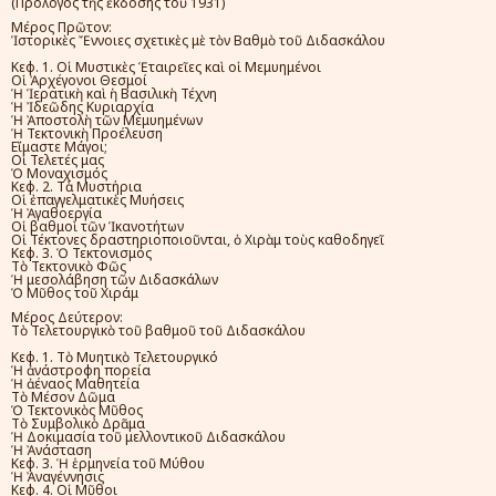
(Πρόλογος τῆς ἔκδοσης τοῦ 1931)
Μέρος Πρῶτον:
Ἱστορικὲς Ἔννοιες σχετικὲς μὲ τὸν Βαθμὸ τοῦ Διδασκάλου
Κεφ. 1. Οἱ Μυστικὲς Ἑταιρεῖες καὶ οἱ Μεμυημένοι
Οἱ Ἀρχέγονοι Θεσμοί
Ἡ Ἱερατικὴ καὶ ἡ Βασιλικὴ Τέχνη
Ἡ Ἰδεῶδης Κυριαρχία
Ἡ Ἀποστολὴ τῶν Μεμυημένων
Ἡ Τεκτονικὴ Προέλευση
Εἴμαστε Μάγοι;
Οἱ Τελετές μας
Ὁ Μοναχισμός
Κεφ. 2. Τὰ Μυστήρια
Οἱ ἐπαγγελματικὲς Μυήσεις
Ἡ Ἀγαθοεργία
Οἱ βαθμοὶ τῶν Ἱκανοτήτων
Οἱ Τέκτονες δραστηριοποιοῦνται, ὁ Χιρὰμ τοὺς καθοδηγεῖ
Κεφ. 3. Ὁ Τεκτονισμός
Τὸ Τεκτονικὸ Φῶς
Ἡ μεσολάβηση τῶν Διδασκάλων
Ὁ Μῦθος τοῦ Χιράμ
Μέρος Δεύτερον:
Τὸ Τελετουργικὸ τοῦ βαθμοῦ τοῦ Διδασκάλου
Κεφ. 1. Τὸ Μυητικὸ Τελετουργικό
Ἡ ἀνάστροφη πορεία
Ἡ ἀέναος Μαθητεία
Τὸ Μέσον Δῶμα
Ὁ Τεκτονικὸς Μῦθος
Τὸ Συμβολικὸ Δρᾶμα
Ἡ Δοκιμασία τοῦ μελλοντικοῦ Διδασκάλου
Ἡ Ἀνάσταση
Κεφ. 3. Ἡ ἑρμηνεία τοῦ Μύθου
Ἡ Ἀναγέννησις
Κεφ. 4. Οἱ Μῦθοι