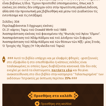
ε
ἶ
ναι
βεβαίως
ἡ
ἴ
δια.
Ἔ
χουν προστεθε
ῖ
ὑ
ποσημειώσεις,
ὅ
πως κα
ὶ
5
ε
ἰ
κόνες (ο
ἱ
ὁ
πο
ῖ
ες δ
ὲ
ν
ὑ
π
ῆ
ρχαν ο
ὔ
τε στ
ὴν
πρωτότυπη γαλλικ
ὴ
ἔ
κδοση,
ἀ
λλ
ὰ
ἀ
π
ὸ
τ
ὴ
ν προσωπική μας βιβλιοθήκη κα
ὶ
μ
ὲσω
το
ῦ
Διαδικτύου τ
ὶ
ς
ἐ
ντοπίσαμε κα
ὶ
τ
ὶ
ς
ἐ
ντάξαμε).
Σελίδες: 304
Περιλαμβάνονται 5 ἔγχρωμες εἰκόνες:
Οἱ 21 κάρτες Ταρὼ τοῦ Oswald Wirth τοῦ 1889.
Ἀναπαράσταση εἰκόνας τοῦ φαινομένου τῆς “Φωτιᾶς τοῦ Ἁγίου Ἔλμου”.
Ἀναπαράσταση τοῦ Ἀδάμ-Κάδμου καὶ τοῦ Δένδρου τῶν Σεφιρώτ.
Ἀναπαράσταση τοῦ Ἀδάμ-Κάδμου καὶ τῶν θέσεων τῶν Ἀξξ∴ μίας Στοᾶς.
Ὁ Τροχὸς τῆς Τύχης (Ἡ 10η κλείδα τοῦ Ταρώ)
### Αυτό το βιβλίο υπάρχει και με ελαφρές φθορές - γρατζουνιές
στο εξώφυλλο ή στο οπισθόφυλλο ή κάποιες σελίδες είναι
τσαλακωμένες οι οποίες όμως διαβάζονται κανονικά. Εάν δεν σάς
ενοχλεί με αυτά τα ελαττώματα,
πατήστε εδώ
και θα γίνει
ανακατεύθυνση στο ίδιο βιβλίο στην κατηγορία ''Ταλαιπωρημένα'' των
εκδόσεων Τετρακτύς με έκπτωση περίπου
35%
###
Προσθήκη στο καλάθι
Προσθήκη στη wishlist