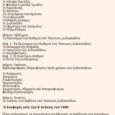
Ἡ Ἡλιακὴ Ὀκτάδα
Ἡ Ἐννεάδα ἢ τριπλῆ Τριάδα
Ἡ Παράδοση
Οἱ Μοῦσες
Τὸ Τετράγωνο τοῦ Κρόνου.
Τὰ Σεφιρώτ(θ)
Ἡ Μαγικὴ Δύναμις
Ἡ Δωδεκάδα
Τὸ φέρετρο τοῦ Ὀσίριδος
Ὁ Ἀδὰμ Κάδμος
Μέρος Ἕβδομον:
Τὰ Προνόμια τοῦ Βαθμοῦ τοῦ Τέκτονος Διδασκάλου
Κεφ. 1. Τὰ Προνόμια τοῦ Βαθμοῦ τοῦ Τέκτονος Διδασκάλου.
Τὸ Κάλυμμα τῆς Κεφαλῆς
Ἡ Ἡγεμονία τῶν Διδασκάλων
Ἡ Χειραφέτησις
Κεφ. 2. Οἱ Ἀνώτεροι Βαθμοί
Ἡ Στοὰ Τελειοποιήσεως
Μέρος Ὄγδοον:
Βιβλιογραφικὲς Πληροφορίες πρὸς χρῆσιν τῶν Διδασκάλων
Ἡ Ἀνάγνωσις
Θρησκεία
Συμβολισμός
Ἀρχαιολογία
Φιλοσοφία
Ἑρμητισμός, Ἀλχημεία καὶ Ἀποκρυφισμός
Ἐλευθεροτεκτονισμός
Μέρος Ἔνατον:
Οἱ εἰκόνες τοῦ Βιβλίου τοῦ Τέκτονος Διδασκάλου
Ο
διαφορ
ὲ
ς
ἀ
π
ὸ
τ
ὴ
ν Α'
ἔ
κδοση το
ῦ
1998:
Ε
ἶ
ναι πολυτονικό, μ
ὲ
καινούργια μετάφραση.
Ἡ
ἀ
πόδοση τ
ῶ
ν νοημάτων