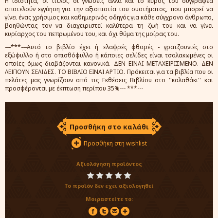
Η ιδιότητα, οι τίτλοι, οι γνώσεις αλλά και το κύρος του συγγραφέα
αποτελούν εγγύηση για την αξιοπιστία του συστήματος, που μπορεί να
γίνει ένας χρήσιμος και καθημερινός οδηγός για κάθε σύγχρονο άνθρωπο,
βοηθώντας τον να διαχειριστεί καλύτερα τη ζωή του και να γίνει
κυρίαρχος του πεπρωμένου του, και όχι θύμα της μοίρας του.
---***---Αυτό το βιβλίο έχει ή ελαφρές φθορές - γρατζουνιές στο
εξώφυλλο ή στο οπισθόφυλλο ή κάποιες σελίδες είναι τσαλακωμένες οι
οποίες όμως διαβάζονται κανονικά. ΔΕΝ ΕΙΝΑΙ ΜΕΤΑΧΕΙΡΙΣΜΕΝΟ. ΔΕΝ
ΛΕΙΠΟΥΝ ΣΕΛΙΔΕΣ. ΤΟ ΒΙΒΛΙΟ ΕΙΝΑΙ ΑΡΤΙΟ. Πρόκειται για τα βιβλία που οι
πελάτες μας γνωρίζουν από τις Εκθέσεις Βιβλίου στο ''καλαθάκι'' και
προσφέρονται με έκπτωση περίπου 35%--- ***---
Προσθήκη στο καλάθι
Προσθήκη στη wishlist
Αξιολόγηση προϊόντος
Το προϊόν δεν εχει αξιολογηθεί
Μοιραστείτε το: