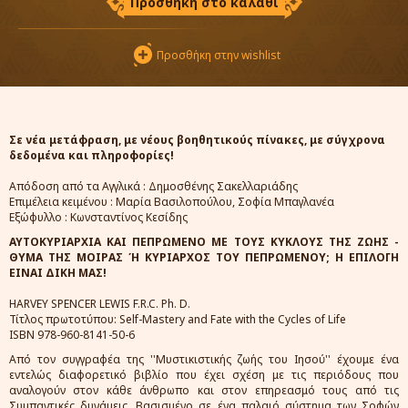
Προσθήκη στο καλάθι
Προσθήκη στην wishlist
Σε νέα μετάφραση, με νέους βοηθητικούς πίνακες, με σύγχρονα
δεδομένα και πληροφορίες!
Απόδοση από τα Αγγλικά : Δημοσθένης Σακελλαριάδης
Επιμέλεια κειμένου : Μαρία Βασιλοπούλου, Σοφία Μπαγλανέα
Εξώφυλλο : Κωνσταντίνος Κεσίδης
ΑΥΤΟΚΥΡΙΑΡΧΙΑ ΚΑΙ ΠΕΠΡΩΜΕΝΟ ΜΕ ΤΟΥΣ ΚΥΚΛΟΥΣ ΤΗΣ ΖΩΗΣ -
ΘΥΜΑ ΤΗΣ ΜΟΙΡΑΣ Ή ΚΥΡΙΑΡΧΟΣ ΤΟΥ ΠΕΠΡΩΜΕΝΟΥ; Η ΕΠΙΛΟΓΗ
ΕΙΝΑΙ ΔΙΚΗ ΜΑΣ!
HARVEY SPENCER LEWIS F.R.C. Ph. D.
Τίτλος πρωτοτύπου: Self-Mastery and Fate with the Cycles of Life
ISBN 978-960-8141-50-6
Από τον συγγραφέα της ''Μυστικιστικής ζωής του Ιησού'' έχουμε ένα
εντελώς διαφορετικό βιβλίο που έχει σχέση με τις περιόδους που
αναλογούν στον κάθε άνθρωπο και στον επηρεασμό τους από τις
Συμπαντικές δυνάμεις. Βασισμένο σε ένα παλαιό σύστημα των Σοφών