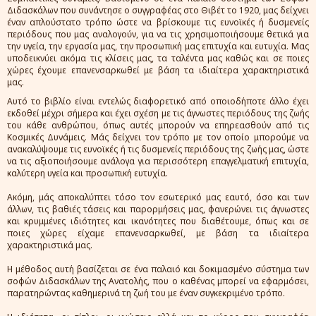
Διδασκάλων που συνάντησε ο συγγραφέας στο Θιβέτ το 1920, μας δείχνει
έναν απλούστατο τρόπο ώστε να βρίσκουμε τις ευνοϊκές ή δυσμενείς
περιόδους που μας αναλογούν, για να τις χρησιμοποιήσουμε θετικά για
την υγεία, την εργασία μας, την προσωπική μας επιτυχία και ευτυχία. Μας
υποδεικνύει ακόμα τις κλίσεις μας, τα ταλέντα μας καθώς και σε ποιες
χώρες έχουμε επανενσαρκωθεί με βάση τα ιδιαίτερα χαρακτηριστικά
μας.
Αυτό το βιβλίο είναι εντελώς διαφορετικό από οποιοδήποτε άλλο έχει
εκδοθεί μέχρι σήμερα και έχει σχέση με τις άγνωστες περιόδους της ζωής
του κάθε ανθρώπου, όπως αυτές μπορούν να επηρεασθούν από τις
Κοσμικές Δυνάμεις. Μάς δείχνει τον τρόπο με τον οποίο μπορούμε να
ανακαλύψουμε τις ευνοϊκές ή τις δυσμενείς περιόδους της ζωής μας, ώστε
να τις αξιοποιήσουμε ανάλογα για περισσότερη επαγγελματική επιτυχία,
καλύτερη υγεία και προσωπική ευτυχία.
Ακόμη, μάς αποκαλύπτει τόσο τον εσωτερικό μας εαυτό, όσο και των
άλλων, τις βαθιές τάσεις και παρορμήσεις μας, φανερώνει τις άγνωστες
και κρυμμένες ιδιότητες και ικανότητες που διαθέτουμε, όπως και σε
ποιες χώρες είχαμε επανενσαρκωθεί, με βάση τα ιδιαίτερα
χαρακτηριστικά μας.
Η μέθοδος αυτή βασίζεται σε ένα παλαιό και δοκιμασμένο σύστημα των
σοφών Διδασκάλων της Ανατολής, που ο καθένας μπορεί να εφαρμόσει,
παρατηρώντας καθημερινά τη ζωή του με έναν συγκεκριμένο τρόπο.