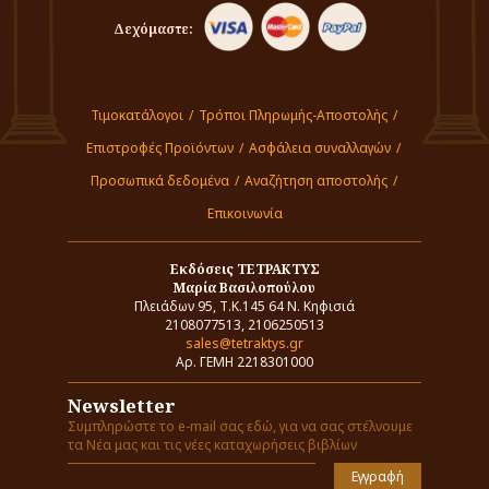
Δεχόμαστε:
Τιμοκατάλογοι
/
Τρόποι Πληρωμής-Αποστολής
/
Επιστροφές Προϊόντων
/
Ασφάλεια συναλλαγών
/
Προσωπικά δεδομένα
/
Αναζήτηση αποστολής
/
Επικοινωνία
Εκδόσεις ΤΕΤΡΑΚΤΥΣ
Μαρία Βασιλοπούλου
Πλειάδων 95, Τ.Κ.145 64 Ν. Κηφισιά
2108077513, 2106250513
sales@tetraktys.gr
Αρ. ΓΕΜΗ 2218301000
Newsletter
Συμπληρώστε το e-mail σας εδώ, για να σας στέλνουμε
τα Νέα μας και τις νέες καταχωρήσεις βιβλίων