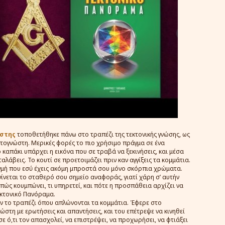
ώστης
τοποθετήθηκε πάνω στο τραπέζι της τεκτονικής γνώσης, ως
τογνώστη. Μερικές φορές το πιο χρήσιμο πράγμα σε ένα
ο καπάκι υπάρχει η εικόνα που σε τραβά να ξεκινήσεις, και μέσα
λάβεις. Το κουτί σε προετοιμάζει πριν καν αγγίξεις τα κομμάτια.
τιγμή που εσύ έχεις ακόμη μπροστά σου μόνο σκόρπια χρώματα.
 γίνεται το σταθερό σου σημείο αναφοράς, γιατί χάρη σ’ αυτήν
πώς κουμπώνει, τι υπηρετεί, και πότε η προσπάθεια αρχίζει να
Τεκτονικό Πανόραμα.
ν το τραπέζι όπου απλώνονται τα κομμάτια. Έφερε στο
νώστη με ερωτήσεις και απαντήσεις, και του επέτρεψε να κινηθεί
σε ό,τι τον απασχολεί, να επιστρέψει, να προχωρήσει, να φτιάξει