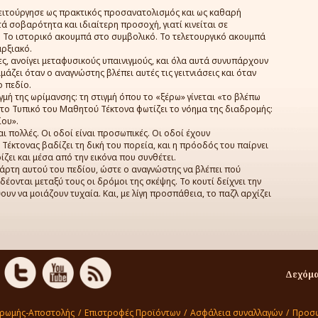
 λειτούργησε ως πρακτικός προσανατολισμός και ως καθαρή
τά σοβαρότητα και ιδιαίτερη προσοχή, γιατί κινείται σε
 Το ιστορικό ακουμπά στο συμβολικό. Το τελετουργικό ακουμπά
αρξιακό.
ες, ανοίγει μεταφυσικούς υπαινιγμούς, και όλα αυτά συνυπάρχουν
άζει όταν ο αναγνώστης βλέπει αυτές τις γειτνιάσεις και όταν
 πεδίο.
μή της ωρίμανσης: τη στιγμή όπου το «ξέρω» γίνεται «το βλέπω
 το Τυπικό του Μαθητού Τέκτονα φωτίζει το νόημα της διαδρομής:
ίου».
αι πολλές. Οι οδοί είναι προσωπικές. Οι οδοί έχουν
 Τέκτονας βαδίζει τη δική του πορεία, και η πρόοδός του παίρνει
ζει και μέσα από την εικόνα που συνθέτει.
άρτη αυτού του πεδίου, ώστε ο αναγνώστης να βλέπει πού
δέονται μεταξύ τους οι δρόμοι της σκέψης. Το κουτί δείχνει την
ύουν να μοιάζουν τυχαία. Και, με λίγη προσπάθεια, το παζλ αρχίζει
Δεχόμα
ηρωμής-Αποστολής
/
Επιστροφές Προϊόντων
/
Ασφάλεια συναλλαγών
/
Προσω