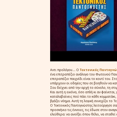
Αντι προλόγου.... Ο
Τεκτονικός Παντογν
ένα επιτραπέζιο ανάλογο του Φωτεινού Παν
επιτραπέζιο παιχνίδι είναι το κουτί του. Στ
υπάρχουν οι οδηγίες που σε βοηθούν να κατα
Σου δείχνει από την αρχή το σύνολο, τη σ
Και αυτή η εικόνα, όσο απλή κι αν φαίνεται,
καταλαβαίνεις πού πάει το κάθε κομματάκι, 
βγάζει νόημα. Αυτή τη λογική συνεχίζει το 
Ο Τεκτονικός Παντογνώστης λειτούργησε σα
προσκήνιο τις έννοιες, τις έδωσε στον αναγ
ελεύθερα: να ανοίξει όπου θέλει, να σταθεί 