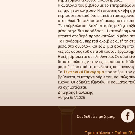
περιεχόμενο τεκτονικής καλλιέργειας.
Η αναλογία του βιβλίου με το επιτραπέζιο
εξήγηση των κινήτρων. Η τεκτονική σκέψη ζη
περισσότερα από ένα επίπεδα ταυτόχρονα.
στο ηθικό. Το φιλοσοφικό ακουμπά στο υπ
Ένα σύμβολο κουβαλά ιστορία, μιλά για αξί
μέσα στην ίδια παράδοση. Η κατανόηση ωριμ
αποκτά σταθερό προσανατολισμό μέσα στο
Το Πανόραμα υπηρετεί ακριβώς αυτή τη στιγ
μέσα στο σύνολο». Και εδώ, μια φράση από
«εἰς τὰς ὁδούς τοῦ σεπτοῦ τούτου ἐργαστηρ
Η λέξη βρίσκεται σε πληθυντικό. Οι οδοί είν
διασταυρώσεις, γειτονιές, περάσματα. Κάθε
μορφή μέσα από τις συνδέσεις που αναγνωρί
Το
Τεκτονικό Πανόραμα
προσφέρει τον χ
βρίσκεται, τι υπάρχει γύρω του, και πώς συν
εικόνα. Οι οδηγίες εξηγούν. Τα κομμάτια πα
να σχηματίζεται.
Δημήτρης Παυλάκης
Αθήνα 6/4/2026
Συνδεθείτε μαζί μας:
Τιμοκατάλογοι
/
Τρόποι Πλ