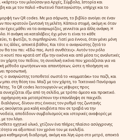
Οι «κάρτες» του μιλούσαν για Αρχές, Σύμβολα, Ιστορία και
βη και με τον παλιό «Φωτεινό Παντογνώστη», υπήρχε και το
μορφή των QR codes. Με μια σάρωση, το βιβλίο ανοίγει σε έναν
ν που κρατούν ζωντανή τη μελέτη. Κάποια στιγμή, ακόμη κι όταν
ν έχεις μάθει να τα αναγνωρίζεις, γεννιέται μια άλλη ανάγκη. Η
ολο. Η ανάγκη να καταλάβεις όχι μόνο τι είναι το κάθε
εύει, τι φωτίζει, τι συμπληρώνει. Γιατί μια έννοια, όταν μένει μόνη
ι τις άλλες, αποκτά βάθος. Και τότε ο αναγνώστης ζητά το
ου θα του πει: «Εδώ πας. Αυτό συνθέτεις». Αυτόν τον ρόλο
ο κουτί που κρατά απ’ έξω την εικόνα και από μέσα τις αναλυτικές
 τον χάρτη του πεδίου, τη συνολική εικόνα που χρειάζεσαι για να
ιλική μέθοδο ερωτήσεων και απαντήσεων, ώστε η πλοήγηση να
νει προσωπική.
ς: ο αναγνώστης τοποθετεί σωστά το «κομματάκι» του παζλ, και
αν μπει στη θέση του. Μαζί με τον χάρτη, το Τεκτονικό Πανόραμα
ελέτης. Τα QR codes λειτουργούν ως γέφυρες προς
 συνεχίζεται έξω από τη σελίδα, με τρόπο άμεσο και πρακτικό.
ε εγρήγορση και μετατρέπουν την επανάληψη σε παιχνίδι
 διαλόγους, δίνουν στις έννοιες τον ρυθμό της ζωντανής
πως ακούγεται μια καλή κουβέντα που σε τραβά να την
συνοδεία, αποδίδουν συμβολισμούς και ιστορικές αναφορές με
 με τον λόγο.
όσθετο ηχητικό υλικό, χτίζουν ένα πλήρες πλαίσιο ασύγχρονης
ότητα να αξιοποιεί τον χρόνο του με ευελιξία.
ι, μια καθημερινή διαδρομή, ακόμη και λίγη ώρα στο μετρό, αποκτά