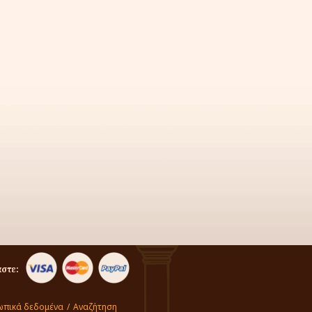
στε:
πικά δεδομένα
/
Αναζήτηση