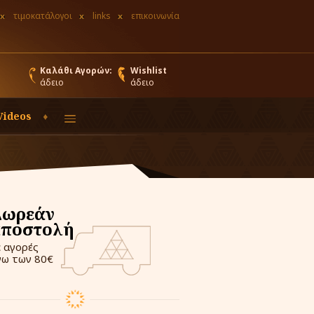
τιμοκατάλογοι
links
επικοινωνία
Καλάθι Αγορών:
Wishlist
άδειο
άδειο
Videos
Δωρεάν
αποστολή
ε αγορές
νω των 80€