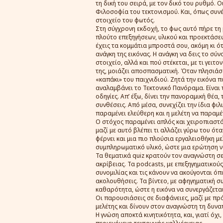
τη δική του σειρά, με τον δικό του ρυθμό. 
Φιλοσοφία του τεκτονισμού. Και, όπως συνέ
στοιχείο του φωτός.
Στη σύγχρονη εκδοχή, το φως αυτό πήρε τη 
πλούτο επεξηγήσεων, υλικού και προεκτάσεω
έχεις τα κομμάτια μπροστά σου, ακόμη κι ότα
ανάγκη της εικόνας. Η ανάγκη να δεις το σύν
στοιχείο, αλλά και πού στέκεται, με τι γειτον
της, μοιάζει αποσπασματική. Όταν πλησιάσε
«καπάκι» του παιχνιδιού. Ζητά την εικόνα π
αναλαμβάνει το Τεκτονικό Πανόραμα. Είναι τ
οδηγίες. Απ’ έξω, δίνει την πανοραμική θέα,
συνθέσεις. Από μέσα, συνεχίζει την ίδια φ
παραμένει ελεύθερη και η μελέτη να παραμέ
Ο στόχος παραμένει απλός και χειροπιαστό
μαζί με αυτό βλέπει τι αλλάζει γύρω του ότ
φέρνει και μια πιο πλούσια εργαλειοθήκη μ
συμπληρωματικό υλικό, ώστε μια ερώτηση να
Τα θεματικά quiz κρατούν τον αναγνώστη σ
ακρίβειας. Τα podcasts, με επεξηγηματικούς
συνομιλίας και τις κάνουν να ακούγονται ό
ακολουθήσεις. Τα βίντεο, με αφηγηματική 
καθαρότητα, ώστε η εικόνα να συνεργάζεται
Οι παρουσιάσεις σε διαφάνειες, μαζί με πρ
μελέτης και δίνουν στον αναγνώστη τη δυνατ
Η γνώση αποκτά κινητικότητα, και, γιατί όχ