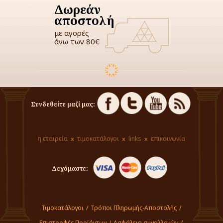
Δωρεάν
αποστολή
με αγορές
άνω των 80€
Συνδεθείτε μαζί μας:
η εταιρεία
τιμοκατάλογοι
links
επικοινωνία
Δεχόμαστε:
Τιμοκατάλογοι
/
Τρόποι Πληρωμής-Αποστολής
/
Επιστροφές Προϊόντων
/
Ασφάλεια συναλλαγών
/